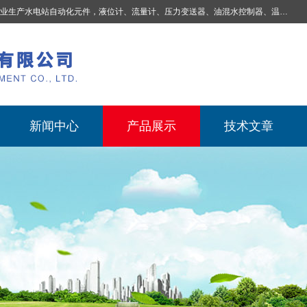
业生产
水电站自动化元件，液位计、流量计、压力变送器、油混水控制器、温度传感器、电磁阀球阀蝶阀、测速装置、位移变送器、油冷却器、自动补气装置、机械过速保护装置、排水控制柜、压油装置控制系统、液位集中控制系统、水力量测控制系统、水轮发电机组监测系统、电容式液位开关、压力表、测温制动柜、蝴蝶阀球阀控制柜 |
新闻中心
产品展示
技术文章