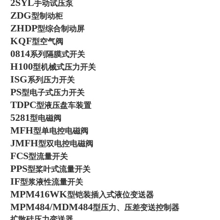
2SYL
手动试压泵
ZDG
型制动柜
ZHDP
型综合制动屏
KQF
型空气阀
0814
系列隔膜式开关
H100
型机械式压力开关
ISG
系列压力开关
PS
型电子式压力开关
TDPC
型液压盘车装置
5281
型电磁阀
MFH
型单电控电磁阀
JMFH
型双电控电磁阀
FCS
型流量开关
PPS
型桨叶式流量开关
IF
型浆液性流量开关
MPM416WK
型铠装插入式液位变送器
MPM484/MDM484
型压力、压差变送控制器
扩散硅压力变送器