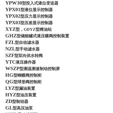
YPW30
型投入式液位变送器
YPX01
型液位显示控制器
YPX02
型压力显示控制器
YPX03
型压差显示控制器
XYZ
型，
GDYZ
型稀油站
GHZ
型储能罐式液压蝶阀控制装置
FZL
型自动滤水器
NZL
型手动滤水器
SZF
型双向供水转阀
YTC
液压操作器
WSZP
型测温测速制动控制屏
HG
型蝴蝶阀控制柜
QG
型球形阀控制柜
LYZ
型漏油装置
HYZ
型油压装置
ZD
型制动器
GL
型高压油泵