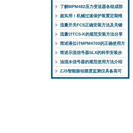
功能特性稳定完成液位监测
了解MPM482压力变送器各组成部
件功能特点有助于提升选型合理性
超实用！机械过速保护装置定期维
护保养方法大汇总
流量开关FCS正确安装方法及关键
要点专业分享
流量计TCS-K的规范安装方法分享
简述液位计MPM4700的正确使用方
法
简述示流信号器SLX的科学安装步
骤
油混水信号器的规范使用方法介绍
ZJS智能振动摆度监测仪具备高可
靠性与自诊断能力