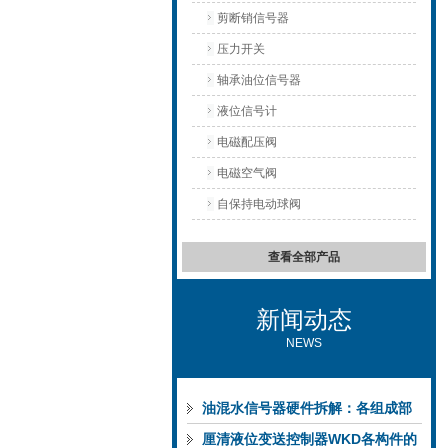
剪断销信号器
压力开关
轴承油位信号器
液位信号计
电磁配压阀
电磁空气阀
自保持电动球阀
查看全部产品
新闻动态
NEWS
油混水信号器硬件拆解：各组成部
件的功能特点与性能指标
厘清液位变送控制器WKD各构件的