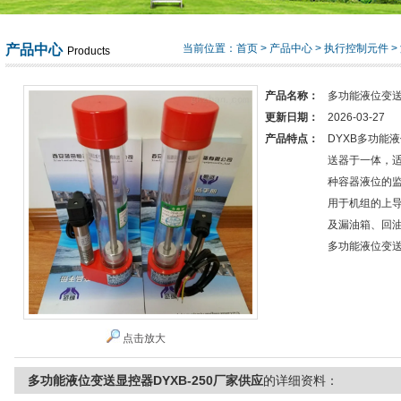
产品中心
当前位置：
首页
>
产品中心
>
执行控制元件
>
Products
产品名称：
多功能液位变送
更新日期：
2026-03-27
产品特点：
DYXB多功能
送器于一体，
种容器液位的
用于机组的上
及漏油箱、回油
多功能液位变送
点击放大
多功能液位变送显控器DYXB-250厂家供应
的详细资料：