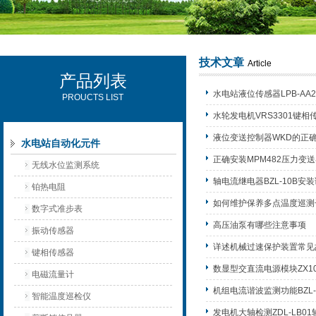
技术文章
Article
产品列表
西安可雷可水电设备有限公司
水电站液位传感器LPB-AA
PROUCTS LIST
水轮发电机VRS3301键
液位变送控制器WKD的正
水电站自动化元件
正确安装MPM482压力
无线水位监测系统
轴电流继电器BZL-10B安
铂热电阻
如何维护保养多点温度巡测
数字式准步表
高压油泵有哪些注意事项
振动传感器
详述机械过速保护装置常见
键相传感器
数显型交直流电源模块ZX10
电磁流量计
机组电流谐波监测功能BZL
智能温度巡检仪
发电机大轴检测ZDL-LB0