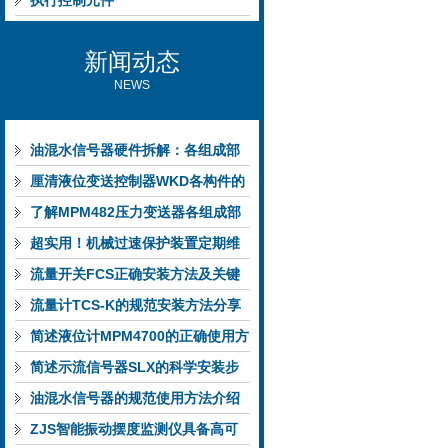
执行控制元件
新闻动态
NEWS
油混水信号器硬件拆解：各组成部
件的功能特点与性能指标
厘清液位变送控制器WKD各构件的
功能特性稳定完成液位监测
了解MPM482压力变送器各组成部
件功能特点有助于提升选型合理性
超实用！机械过速保护装置定期维
护保养方法大汇总
流量开关FCS正确安装方法及关键
要点专业分享
流量计TCS-K的规范安装方法分享
简述液位计MPM4700的正确使用方
法
简述示流信号器SLX的科学安装步
骤
油混水信号器的规范使用方法介绍
ZJS智能振动摆度监测仪具备高可