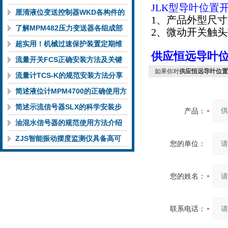
JLK型导叶位置
件的功能特点与性能指标
厘清液位变送控制器WKD各构件的
1、产品外型尺寸 ：
功能特性稳定完成液位监测
了解MPM482压力变送器各组成部
2、微动开关触头技术
件功能特点有助于提升选型合理性
超实用！机械过速保护装置定期维
供应恒远导叶位
护保养方法大汇总
流量开关FCS正确安装方法及关键
如果你对
供应恒远导叶位置开
要点专业分享
流量计TCS-K的规范安装方法分享
简述液位计MPM4700的正确使用方
法
简述示流信号器SLX的科学安装步
产品：
骤
油混水信号器的规范使用方法介绍
ZJS智能振动摆度监测仪具备高可
您的单位：
靠性与自诊断能力
您的姓名：
联系电话：