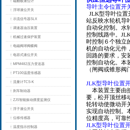
磁翻板液位计
导叶主令位置开
浮球液位开关
JLK型导叶位
示流信号器SLX
站反映水轮机导
自动化控制。水
调速器油压装置
控制线路中。J
机械过速保护装置
时控制６个独立
电磁阀球阀蝶阀
机的自动化元件
回路的要求，安
电容式液位开关
控制自动化。本
MPM482压力变送器
（闸阀或锥形阀
PT100温度传感器
流量计TCS-K
JLK型导叶位置
本装置主要由接
刹车制动器
要，松开顶丝移
ZJS智能振动摆度监测仪
轮转动使微动开
浮子液位开关
实现自动控制。
位精度高，可靠
位移传感器
JLK型导叶位置
温度指示控制器