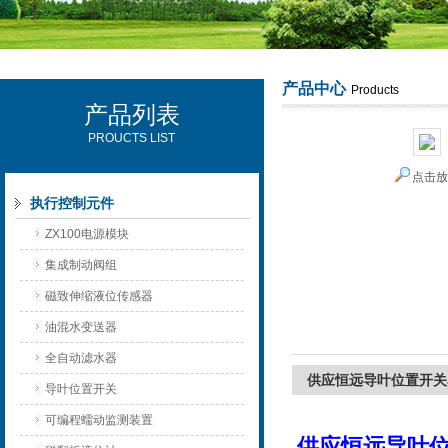
产品中心
Products
产品列表
西安可雷可水电设备有限公司
PROUCTS LIST
点击
执行控制元件
ZX100电源模块
集成制动阀组
磁致伸缩液位传感器
油混水变送器
全自动滤水器
供应恒远导叶位置开关J
导叶位置开关
可编程蠕动监测装置
供应恒远导叶位