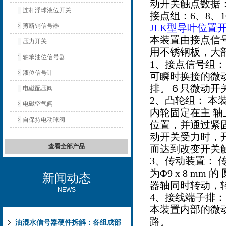
动开关触点数据：AC
连杆浮球液位开关
接点组：6、8、
剪断销信号器
JLK型导叶位置
本装置由接点信
压力开关
用不锈钢板，大
轴承油位信号器
1、接点信号组：
液位信号计
可瞬时换接的微
排。６只微动开
电磁配压阀
2、凸轮组： 
电磁空气阀
内轮固定在主 
自保持电动球阀
位置，并通过紧
动开关受力时，
查看全部产品
而达到改变开关
3、传动装置： 
为Φ9 x 8 
新闻动态
器轴同时转动，转角
NEWS
4、接线端子排： 端
本装置内部的微
路。
油混水信号器硬件拆解：各组成部