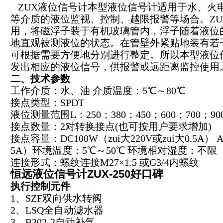
ZUX液位信号计本型液位信号计适用于水、火
等介质的液位监视、控制、越限报警等场合。Z
用，将磁浮子装于有机玻璃管内，浮子随着液位
地直观被测液位的状态。在管壁外紧贴地装有若
可根据需要方便地分别进行整定。所以本型液位
发出相应的液位信号，供报警或远距离监控使用
二、技术参数
工作介质：水、油 介质温度：5℃～80℃
接点类型：SPDT
液位测量范围L：250；380；450；600；700；9
接点数量：2对转换接点(也可按用户要求增加)
接点容量：DC100W（zui大220V或zui大0.5A） AC
5A）环境温度：5℃～50℃ 环境相对湿度：不限
连接形式：螺纹连接M27×1.5 或G3/4内螺纹
恒远液位信号计ZUX-250好口碑
执行控制元件
1、SZF双向供水转阀
2、LSQ全自动滤水器
3、B302-2自动补气