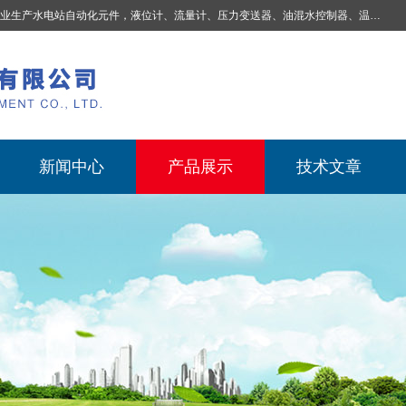
业生产
水电站自动化元件，液位计、流量计、压力变送器、油混水控制器、温度传感器、电磁阀球阀蝶阀、测速装置、位移变送器、油冷却器、自动补气装置、机械过速保护装置、排水控制柜、压油装置控制系统、液位集中控制系统、水力量测控制系统、水轮发电机组监测系统、电容式液位开关、压力表、测温制动柜、蝴蝶阀球阀控制柜 |
新闻中心
产品展示
技术文章