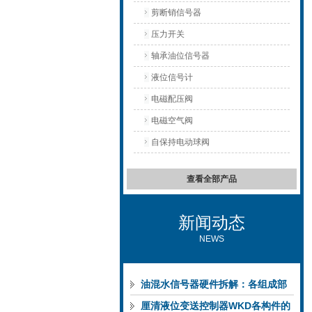
剪断销信号器
压力开关
轴承油位信号器
液位信号计
电磁配压阀
电磁空气阀
自保持电动球阀
查看全部产品
新闻动态
NEWS
油混水信号器硬件拆解：各组成部
件的功能特点与性能指标
厘清液位变送控制器WKD各构件的