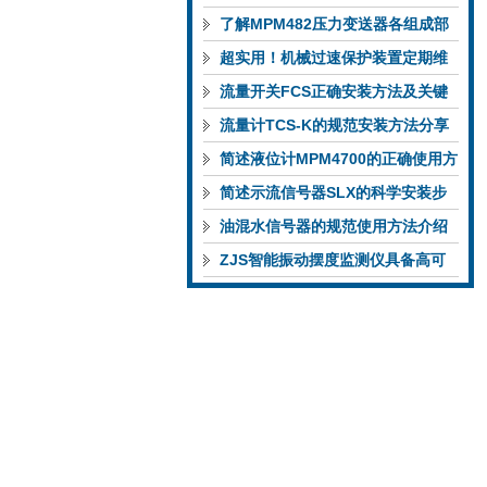
功能特性稳定完成液位监测
了解MPM482压力变送器各组成部
件功能特点有助于提升选型合理性
超实用！机械过速保护装置定期维
护保养方法大汇总
流量开关FCS正确安装方法及关键
要点专业分享
流量计TCS-K的规范安装方法分享
简述液位计MPM4700的正确使用方
法
简述示流信号器SLX的科学安装步
骤
油混水信号器的规范使用方法介绍
ZJS智能振动摆度监测仪具备高可
靠性与自诊断能力