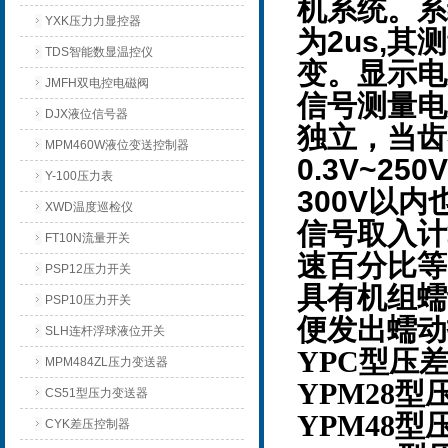
机系统。系
YXK压力力显控器
2us,
为
其测
TDS智能数显温控仪
变。显示电
JMFH双电控电磁阀
信号测量电
DJX液位信号器
独立，当齿
MPM460W液位变送控制器
0.3V~250V
Y-100压力表
300V
以内
XWD温度巡检仪
信号取入计
FT10N流量开关
速百分比等
PSP12压力开关
具有机组蠕
PSP10压力开关
便发出蠕动
SLH连杆浮球液位开关
YPC型压
MPM484ZL压力变送器
YPM28
CS51型压力变送器
YPM48
CYK差压控制器