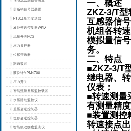
轴电流监测报警装置
一、概述
剪断销信号器装置
ZKZ-3/T
型
PTS11压力变送器
互感器信号
液位变送控制器WKD
机组各转速
流量开关FCS
模拟量信号
压力显控器
务。
位移变送器
二、特点
测速装置
ZKZ-3/T
■
液位计MPM4700
继电器、转
压力开关
仪表；
智能流量差压监控装置
■转速测量
水压脉动监控仪
有测量精度
差压变送控制器
■装置测控
位移变送控制器
转速接点出
智能振动摆度监测仪