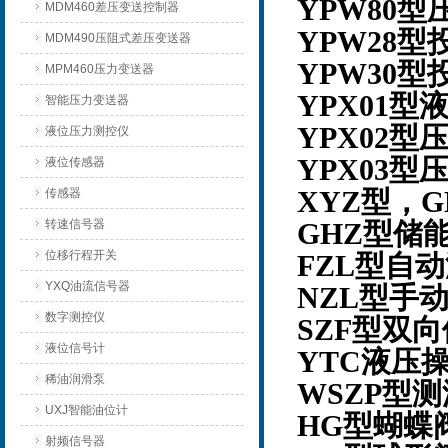
YPW80
MDM460差压变送控制器
YPW28
MDM490压阻式差压变送器
YPW30
MPM460压力变送器
YPX01
智能压力变送器
YPX02
液位压力测控仪
YPX03
液位传感器
传感器
XYZ型，
转速信号器
GHZ型储
位移行程开关
FZL型自
YXQ油流信号器
NZL型手
数字测控仪
SZF型双
液位信号计
YTC液压
稀油润滑泵
WSZP型
UXJ智能油位计
HG型蝴蝶
射频信号器