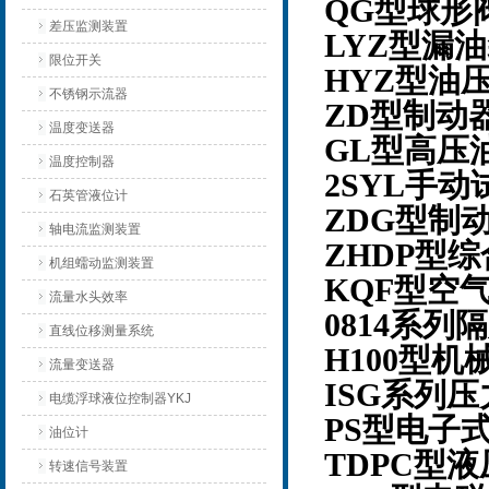
QG型球形
差压监测装置
LYZ型漏
限位开关
HYZ型油
不锈钢示流器
ZD型制动
温度变送器
GL型高压
温度控制器
2SYL手动
石英管液位计
ZDG型制
轴电流监测装置
ZHDP型
机组蠕动监测装置
KQF型空
流量水头效率
0814系列
直线位移测量系统
H100型
流量变送器
ISG系列
电缆浮球液位控制器YKJ
PS型电子
油位计
TDPC型
转速信号装置