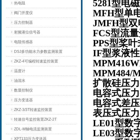
5281型电
热电阻
MFH型单
阀门开度仪
JMFH型
压力控制器
FCS型流
射频液位信号器
PPS型桨
电阻传感器
IF型浆液
DSJ多功能水力参数监测装置
MPM41
ZKZ-4可编程转速监控装置
MPM484
温度计
扩散硅压力
油混水
数显控制仪
电容式压力
压力变送器
电容式差压
ZKZ-3/3T转速监控装置
表压式压力
转速信号监控装置ZKZ-2T
LE01型数
ZDL-M轴电流监测装置
LE03型
XPT133压力变送器