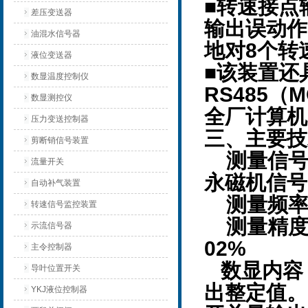
■转速接点
差压变送器
输出误动作
油混水信号器
8
地对
个转
液位变送器
■该装置还
数显温度控制仪
RS485
M
（
数显测控仪
全厂计算机
压力变送控制器
三、主要技
剪断销信号装置
测量信
流量开关
永磁机信号
自动补气装置
测量频
转速信号监控装置
测量精
示流信号器
02%
主令控制器
数显内容
导叶位置开关
出整定值。
YKJ液位控制器