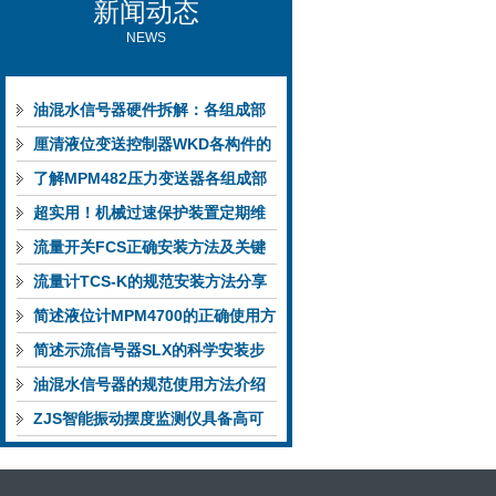
新闻动态
NEWS
油混水信号器硬件拆解：各组成部
件的功能特点与性能指标
厘清液位变送控制器WKD各构件的
功能特性稳定完成液位监测
了解MPM482压力变送器各组成部
件功能特点有助于提升选型合理性
超实用！机械过速保护装置定期维
护保养方法大汇总
流量开关FCS正确安装方法及关键
要点专业分享
流量计TCS-K的规范安装方法分享
简述液位计MPM4700的正确使用方
法
简述示流信号器SLX的科学安装步
骤
油混水信号器的规范使用方法介绍
ZJS智能振动摆度监测仪具备高可
靠性与自诊断能力