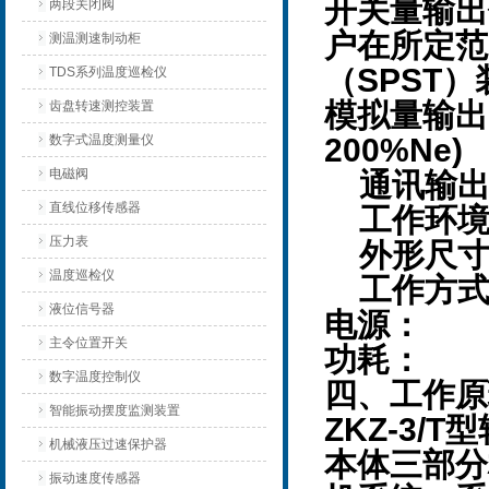
开关量输出
两段关闭阀
户在所定范
测温测速制动柜
SPST
（
）
TDS系列温度巡检仪
齿盘转速测控装置
模拟量输出
数字式温度测量仪
200%Ne)
电磁阀
通讯输
直线位移传感器
工作环
压力表
外形尺
温度巡检仪
工作方
液位信号器
D
电源：
主令位置开关
1
功耗：
数字温度控制仪
四、工作原
智能振动摆度监测装置
ZKZ-3/T
型
机械液压过速保护器
本体三部分
振动速度传感器