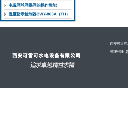
问题相应解决方法
电磁阀球阀蝶阀的操作性能
温度指示控制器BWY-803A（TH）
说明
西安可雷可水
管理登陆
总