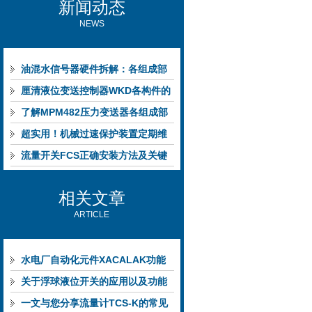
新闻动态
NEWS
油混水信号器硬件拆解：各组成部
件的功能特点与性能指标
厘清液位变送控制器WKD各构件的
功能特性稳定完成液位监测
了解MPM482压力变送器各组成部
件功能特点有助于提升选型合理性
超实用！机械过速保护装置定期维
护保养方法大汇总
流量开关FCS正确安装方法及关键
要点专业分享
相关文章
ARTICLE
水电厂自动化元件XACALAK功能
分析
关于浮球液位开关的应用以及功能
特性你都了解多少
一文与您分享流量计TCS-K的常见