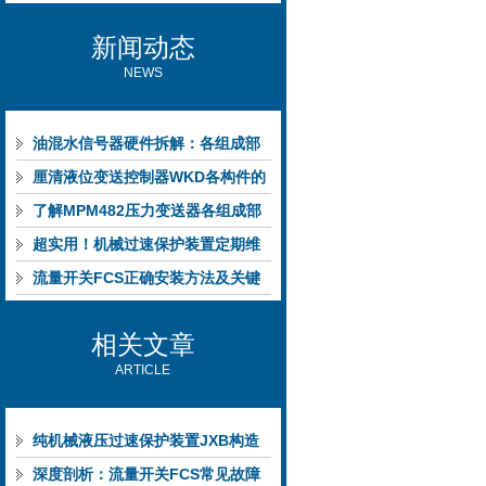
新闻动态
NEWS
油混水信号器硬件拆解：各组成部
件的功能特点与性能指标
厘清液位变送控制器WKD各构件的
功能特性稳定完成液位监测
了解MPM482压力变送器各组成部
件功能特点有助于提升选型合理性
超实用！机械过速保护装置定期维
护保养方法大汇总
流量开关FCS正确安装方法及关键
要点专业分享
相关文章
ARTICLE
纯机械液压过速保护装置JXB构造
部件有哪些
深度剖析：流量开关FCS常见故障