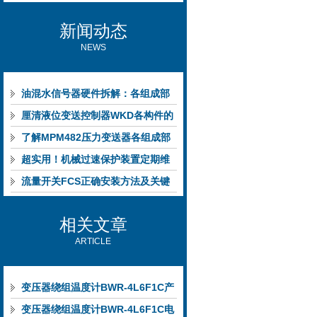
新闻动态
NEWS
油混水信号器硬件拆解：各组成部
件的功能特点与性能指标
厘清液位变送控制器WKD各构件的
功能特性稳定完成液位监测
了解MPM482压力变送器各组成部
件功能特点有助于提升选型合理性
超实用！机械过速保护装置定期维
护保养方法大汇总
流量开关FCS正确安装方法及关键
要点专业分享
相关文章
ARTICLE
变压器绕组温度计BWR-4L6F1C产
品外观升级整合
变压器绕组温度计BWR-4L6F1C电