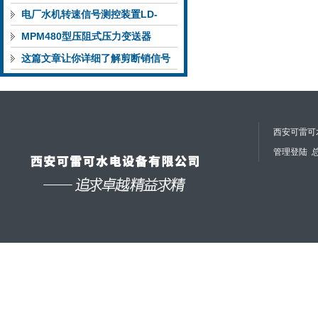
流输出
电厂水机转速信号测控装置LD-
D50F-3CA特点与功能分析
MPM480型压阻式压力变送器
这篇文章让你详细了解剪断销信号
器装置的工作原理和特点
西安可雷可水
管理登陆
总