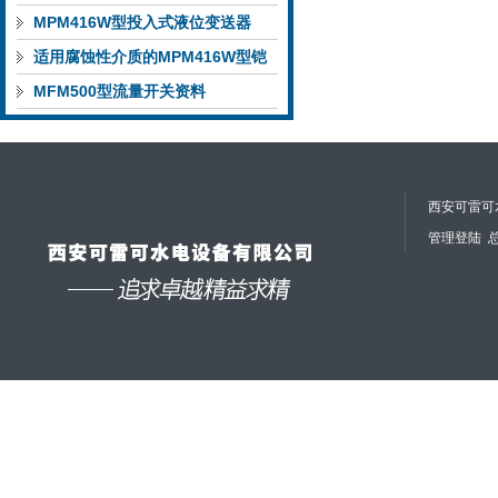
电站自动化仪表
MPM416W型投入式液位变送器
适用腐蚀性介质的MPM416W型铠
装插入式液位变送器
MFM500型流量开关资料
西安可雷可水
管理登陆
总