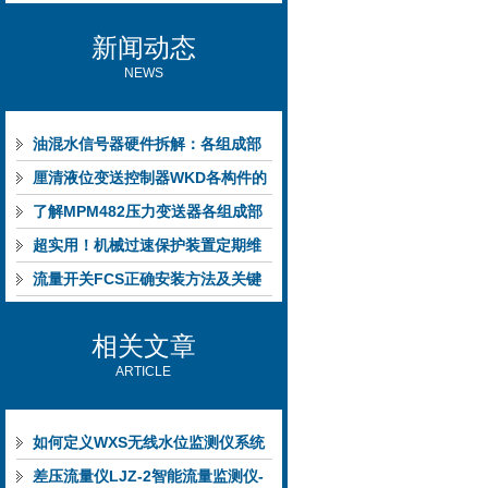
新闻动态
NEWS
油混水信号器硬件拆解：各组成部
件的功能特点与性能指标
厘清液位变送控制器WKD各构件的
功能特性稳定完成液位监测
了解MPM482压力变送器各组成部
件功能特点有助于提升选型合理性
超实用！机械过速保护装置定期维
护保养方法大汇总
流量开关FCS正确安装方法及关键
要点专业分享
相关文章
ARTICLE
如何定义WXS无线水位监测仪系统
的应用特征
差压流量仪LJZ-2智能流量监测仪-