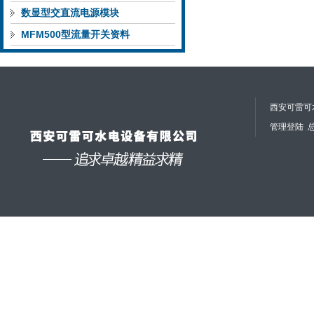
的价值判断
数显型交直流电源模块
ZX100PSR400技术参数
MFM500型流量开关资料
西安可雷可水
管理登陆
总