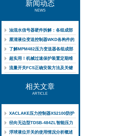
新闻动态
NEWS
油混水信号器硬件拆解：各组成部
件的功能特点与性能指标
厘清液位变送控制器WKD各构件的
功能特性稳定完成液位监测
了解MPM482压力变送器各组成部
件功能特点有助于提升选型合理性
超实用！机械过速保护装置定期维
护保养方法大汇总
流量开关FCS正确安装方法及关键
要点专业分享
相关文章
ARTICLE
XACLAKE压力控制器XS2100防护
等级不断提高
径向无边型TDSB-484ZL智能压力
变送器安装方便
浮球液位开关的使用情况分析概述