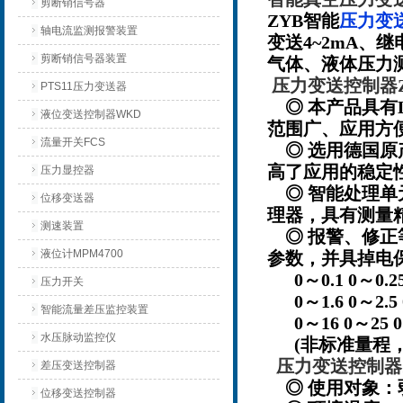
剪断销信号器
ZYB智能
压力变
轴电流监测报警装置
变送4~2mA、
剪断销信号器装置
气体、液体压力
压力变送控制器Z
PTS11压力变送器
◎ 本产品具有
液位变送控制器WKD
范围广、应用方
流量开关FCS
◎ 选用德国原
高了应用的稳定
压力显控器
◎ 智能处理单
位移变送器
理器，具有测量
测速装置
◎ 报警、修正
液位计MPM4700
参数，并具掉电保
0～0.1 0～0.25 
压力开关
0～1.6 0～2.5 
智能流量差压监控装置
0～16 0～25 0～
水压脉动监控仪
(非标准量程，
压力变送控制器
差压变送控制器
◎ 使用对象：
位移变送控制器