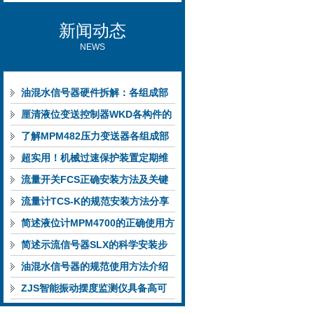
新闻动态
NEWS
油混水信号器硬件拆解：各组成部
件的功能特点与性能指标
厘清液位变送控制器WKD各构件的
功能特性稳定完成液位监测
了解MPM482压力变送器各组成部
件功能特点有助于提升选型合理性
超实用！机械过速保护装置定期维
护保养方法大汇总
流量开关FCS正确安装方法及关键
要点专业分享
流量计TCS-K的规范安装方法分享
简述液位计MPM4700的正确使用方
法
简述示流信号器SLX的科学安装步
骤
油混水信号器的规范使用方法介绍
ZJS智能振动摆度监测仪具备高可
靠性与自诊断能力