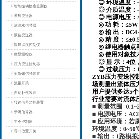
◎ 环境温度：-
智能振动摆度监测仪
◎ 介质温度：-1
差压变送器
◎ 电源电压：AC22
◎ 功 耗：≤5W
油混水信号器
◎ 输 出：DC4～
液位变送器
◎ 精 度：≤±0
数显温度控制仪
◎ 继电器触点容量
◎ 使用对象技
数显测控仪
◎ 显 示：4位
压力变送控制器
◎ 过载压力：1
剪断销信号装置
ZYB压力变送
场测量出流体压
流量开关
用户提供多达5
自动补气装置
行业需要对流体
转速信号监控装置
■ 测量范围 -0.1~
示流信号器
■ 电源电压：AC8
■ 应用环境：若
主令控制器
环境温度：0~50
导叶位置开关
■ 输出：1路模