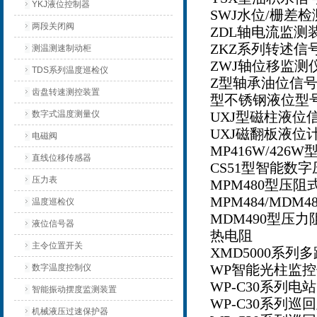
YKJ液位控制器
SWJ水位/栅差检
两段关闭阀
ZDL轴电流监测
ZKZ系列转述信
测温测速制动柜
ZWJ轴位移监测
TDS系列温度巡检仪
Z型轴承油位信
齿盘转速测控装置
型不锈钢液位型
数字式温度测量仪
UXJ型磁柱液位
UXJ磁翻板液位
电磁阀
MP416W/42
直线位移传感器
CS51型智能数
压力表
MPM480型压
MPM484/MD
温度巡检仪
MDM490型压
液位信号器
热电阻
主令位置开关
XMD5000系列
WP智能光柱监
数字温度控制仪
WP-C30系列电
智能振动摆度监测装置
WP-C30系列巡回
机械液压过速保护器