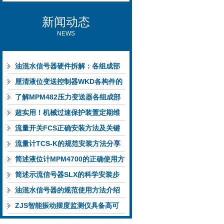
新闻动态
NEWS
油混水信号器硬件拆解：各组成部
件的功能特点与性能指标
厘清液位变送控制器WKD各构件的
功能特性稳定完成液位监测
了解MPM482压力变送器各组成部
件功能特点有助于提升选型合理性
超实用！机械过速保护装置定期维
护保养方法大汇总
流量开关FCS正确安装方法及关键
要点专业分享
流量计TCS-K的规范安装方法分享
简述液位计MPM4700的正确使用方
法
简述示流信号器SLX的科学安装步
骤
油混水信号器的规范使用方法介绍
ZJS智能振动摆度监测仪具备高可
靠性与自诊断能力