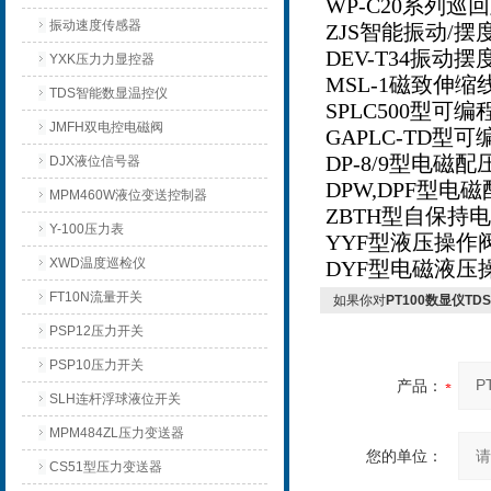
WP-C20系列巡回
振动速度传感器
ZJS智能振动/摆
DEV-T34振动
YXK压力力显控器
MSL-1磁致伸
TDS智能数显温控仪
SPLC500型可
JMFH双电控电磁阀
GAPLC-TD
DP-8/9型电磁配
DJX液位信号器
DPW,DPF型电
MPM460W液位变送控制器
ZBTH型自保持
Y-100压力表
YYF型液压操作
XWD温度巡检仪
DYF型电磁液压
FT10N流量开关
如果你对
PT100数显仪T
PSP12压力开关
PSP10压力开关
产品：
SLH连杆浮球液位开关
MPM484ZL压力变送器
您的单位：
CS51型压力变送器