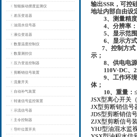
输出SSR，可控
智能振动摆度监测仪
地址内部自由设
差压变送器
3
、测量精度：±
4
、分辨率：1，
油混水信号器
5
、显示范围：
液位变送器
6
、显示方式：
数显温度控制仪
7
、控制方式
数显测控仪
示；
8
、供电电源：
压力变送控制器
110V
·DC、
剪断销信号装置
9
、工作环境
流量开关
体；
10
、重量：≤0
自动补气装置
JSX型离心开关
转速信号监控装置
JX型剪断销信号
示流信号器
JDS型剪断销信
主令控制器
ZJX型剪断信号
YHJ型油混水监
导叶位置开关
YSX型油积水信