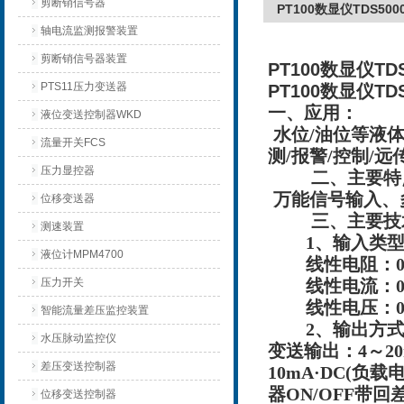
剪断销信号器
PT100数显仪TDS5
轴电流监测报警装置
剪断销信号器装置
PT100数显仪T
PTS11压力变送器
PT100数显仪T
一、应用：
液位变送控制器WKD
水位/油位等液
流量开关FCS
测/报警/控制/远
压力显控器
二、主要特
万能信号输入、
位移变送器
三、主要技
测速装置
1
、输入类
液位计MPM4700
线性电阻：0
压力开关
线性电流：0～
线性电压：0
智能流量差压监控装置
2
、输出方
水压脉动监控仪
变送输出：4～20m
差压变送控制器
10mA·DC(负载电
器ON/OFF带回差
位移变送控制器