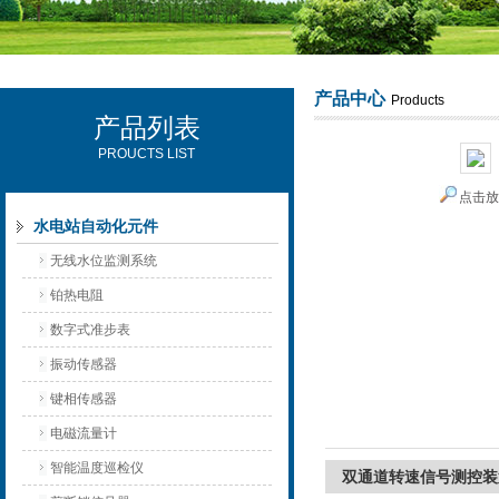
产品中心
Products
产品列表
西安可雷可水电设备有限公司
PROUCTS LIST
点击
水电站自动化元件
无线水位监测系统
铂热电阻
数字式准步表
振动传感器
键相传感器
电磁流量计
智能温度巡检仪
双通道转速信号测控装置