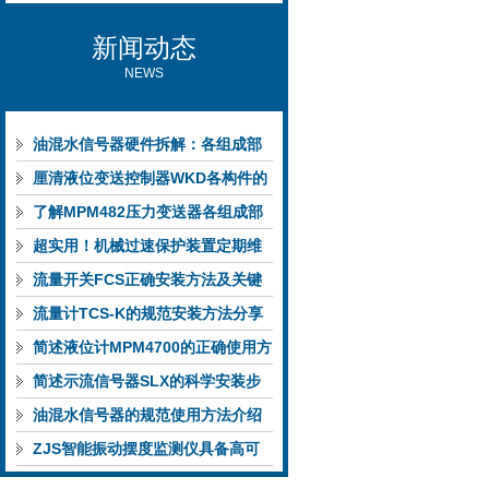
新闻动态
NEWS
油混水信号器硬件拆解：各组成部
件的功能特点与性能指标
厘清液位变送控制器WKD各构件的
功能特性稳定完成液位监测
了解MPM482压力变送器各组成部
件功能特点有助于提升选型合理性
超实用！机械过速保护装置定期维
护保养方法大汇总
流量开关FCS正确安装方法及关键
要点专业分享
流量计TCS-K的规范安装方法分享
简述液位计MPM4700的正确使用方
法
简述示流信号器SLX的科学安装步
骤
油混水信号器的规范使用方法介绍
ZJS智能振动摆度监测仪具备高可
靠性与自诊断能力