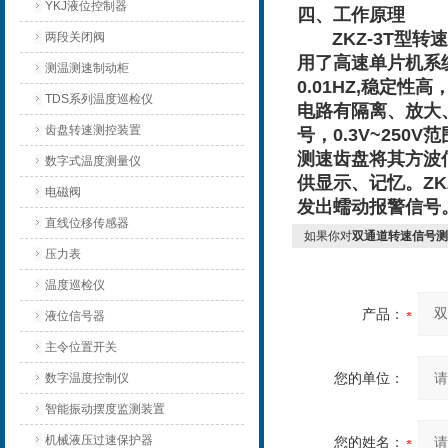
YKJ液位控制器
四、工作原理
ZKZ-3T型转
两段关闭阀
用了高速单片机系
测温测速制动柜
0.01HZ,稳定
TDS系列温度巡检仪
电路有隔离、放大
齿盘转速测控装置
号，0.3V~25
测速齿盘将其方波
数字式温度测量仪
供显示、记忆。Z
电磁阀
发出蠕动报警信号
直线位移传感器
如果你对
双通道转速信号测控
压力表
温度巡检仪
产品：
液位信号器
主令位置开关
您的单位：
数字温度控制仪
智能振动摆度监测装置
机械液压过速保护器
您的姓名：