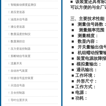
■ 该装置还具有标准
智能振动摆度监测仪
可以方便的与全厂
差压变送器
三、主要技术性能
油混水信号器
■ 测量信号路数
液位变送器
■ 测量频率范围： 
数显温度控制仪
■ 测量精度： 
■ 数显内容： 
数显测控仪
■ 开关量输出信
压力变送控制器
■ 机组蠕动报警输
剪断销信号装置
■ 装置电源故障报
流量开关
■ 模拟量输出： 4
■ 通讯输出： RS
自动补气装置
■ 工作环境： 温
转速信号监控装置
■ 外形尺寸： 盘装
示流信号器
■ 工作方式：
■ 电源： DC11
主令控制器
■ 功耗： 1
导叶位置开关