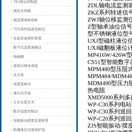
YKJ液位控制器
ZDL
轴电流监测
两段关闭阀
ZKZ
系列转述信
ZWJ
轴位移监测
测温测速制动柜
Z
型轴承油位信
TDS系列温度巡检仪
型不锈钢液位型
齿盘转速测控装置
UXJ
型磁柱液位
UXJ
磁翻板液位
数字式温度测量仪
MP416W/426W
电磁阀
CS51
型智能数字
直线位移传感器
MPM480
型压阻
压力表
MPM484/MDM48
MDM490
型压力
温度巡检仪
热电阻
液位信号器
XMD5000
系列多
主令位置开关
WP-C30
系列电站
WP-C30
系列巡回
数字温度控制仪
WP-C20
系列巡回
智能振动摆度监测装置
ZJS
智能振动
/
摆
机械液压过速保护器