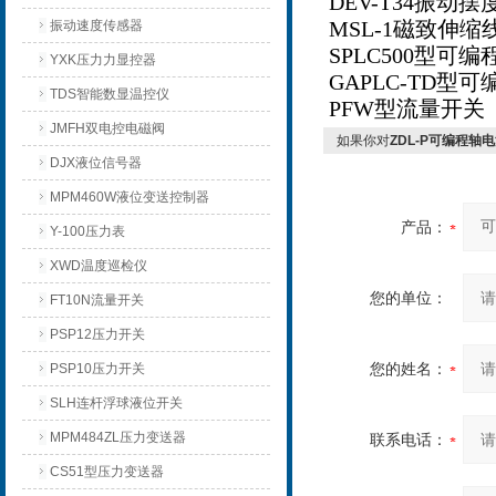
DEV-T34
振动摆
MSL-1
磁致伸缩
振动速度传感器
SPLC500
型可编
YXK压力力显控器
GAPLC-TD
型可
TDS智能数显温控仪
PFW
型流量开关
JMFH双电控电磁阀
如果你对
ZDL-P可编程轴
DJX液位信号器
MPM460W液位变送控制器
产品：
Y-100压力表
XWD温度巡检仪
您的单位：
FT10N流量开关
PSP12压力开关
您的姓名：
PSP10压力开关
SLH连杆浮球液位开关
MPM484ZL压力变送器
联系电话：
CS51型压力变送器