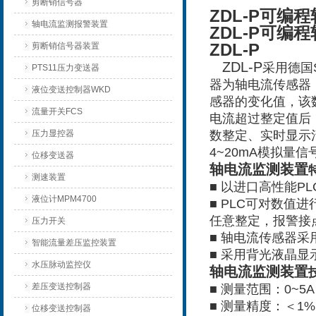
剪断销信号器
ZDL-P
可编程
轴电流监测报警装置
ZDL-P
可编程
ZDL-P
剪断销信号器装置
ZDL-P
采用德国
PTS11压力变送器
器为轴电流传感器
液位变送控制器WKD
感器的变化值，该
流量开关FCS
电流超过整定值后
压力显控器
数整定、实时显示
4~20mA模拟量
位移变送器
轴电流监测装置
测速装置
■ 以进口高性能P
液位计MPM4700
■ PLC可对数
任意整定，报警接
压力开关
■ 轴电流传感器
智能流量差压监控装置
■ 采用背光液晶
水压脉动监控仪
轴电流监测装置
差压变送控制器
■ 测量范围：0~5
■ 测量精度：＜1%
位移变送控制器