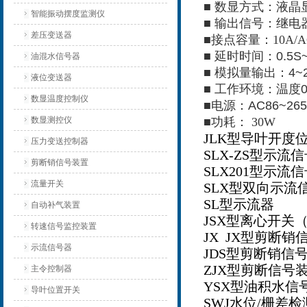
■ 数显方式：液晶
智能振动摆度监测仪
■ 输出信号：继电
差压变送器
■接点容量：10A/A
■ 延时时间：0.5
油混水信号器
■ 模拟量输出：4~
液位变送器
■ 工作环境：温度0
数显温度控制仪
■电源：AC86~265
数显测控仪
■功耗： 30W
JLK
型导叶开度
压力变送控制器
SLX-ZS
型示流信
剪断销信号装置
SLX201
型示流信
流量开关
SLX
型双向示流
SL
型示流器
自动补气装置
JSX
型离心开关
转速信号监控装置
JX JX
型剪断销
示流信号器
JDS
型剪断销信
ZJX
型剪断信号
主令控制器
YSX
型油积水信
导叶位置开关
SWJ
水位
/
栅差检