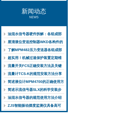
新闻动态
NEWS
油混水信号器硬件拆解：各组成部
件的功能特点与性能指标
厘清液位变送控制器WKD各构件的
功能特性稳定完成液位监测
了解MPM482压力变送器各组成部
件功能特点有助于提升选型合理性
超实用！机械过速保护装置定期维
护保养方法大汇总
流量开关FCS正确安装方法及关键
要点专业分享
流量计TCS-K的规范安装方法分享
简述液位计MPM4700的正确使用方
法
简述示流信号器SLX的科学安装步
骤
油混水信号器的规范使用方法介绍
ZJS智能振动摆度监测仪具备高可
靠性与自诊断能力