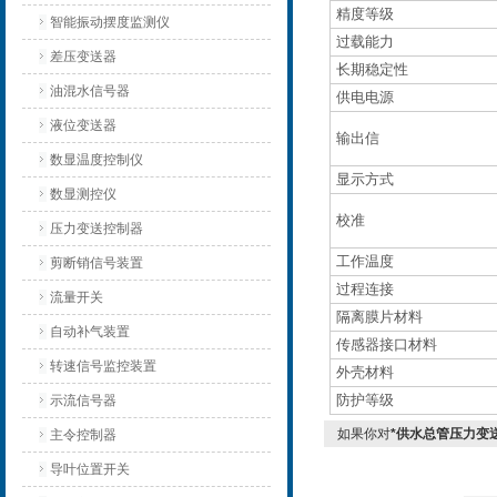
精度等级
智能振动摆度监测仪
过载能力
差压变送器
长期稳定性
油混水信号器
供电电源
液位变送器
输出信
数显温度控制仪
显示方式
数显测控仪
校准
压力变送控制器
工作温度
剪断销信号装置
过程连接
流量开关
隔离膜片材料
自动补气装置
传感器接口材料
转速信号监控装置
外壳材料
防护等级
示流信号器
如果你对
*供水总管压力变送
主令控制器
导叶位置开关