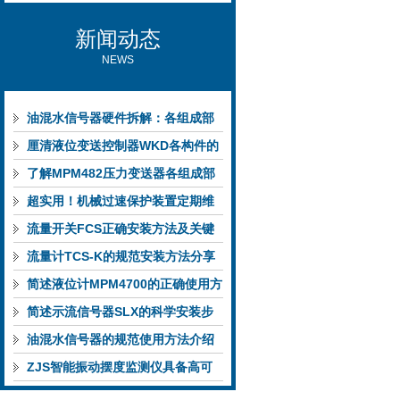
新闻动态
NEWS
油混水信号器硬件拆解：各组成部
件的功能特点与性能指标
厘清液位变送控制器WKD各构件的
功能特性稳定完成液位监测
了解MPM482压力变送器各组成部
件功能特点有助于提升选型合理性
超实用！机械过速保护装置定期维
护保养方法大汇总
流量开关FCS正确安装方法及关键
要点专业分享
流量计TCS-K的规范安装方法分享
简述液位计MPM4700的正确使用方
法
简述示流信号器SLX的科学安装步
骤
油混水信号器的规范使用方法介绍
ZJS智能振动摆度监测仪具备高可
靠性与自诊断能力