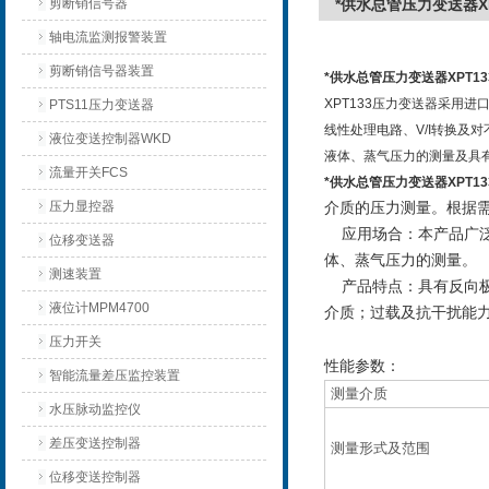
剪断销信号器
*供水总管压力变送器XP
轴电流监测报警装置
剪断销信号器装置
*供水总管压力变送器XPT13
XPT133压力变送器采用
PTS11压力变送器
线性处理电路、V/I转换及对
液位变送控制器WKD
液体、蒸气压力的测量及具
流量开关FCS
*供水总管压力变送器XPT13
压力显控器
介质的压力测量。根据需
应用场合：本产品广泛
位移变送器
体、蒸气压力的测量。
测速装置
产品特点：具有反向极
液位计MPM4700
介质；过载及抗干扰能
压力开关
性能参数：
智能流量差压监控装置
测量介质
水压脉动监控仪
差压变送控制器
测量形式及范围
位移变送控制器