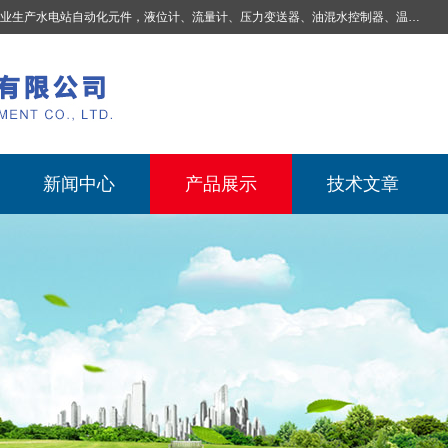
业生产
水电站自动化元件，液位计、流量计、压力变送器、油混水控制器、温度传感器、电磁阀球阀蝶阀、测速装置、位移变送器、油冷却器、自动补气装置、机械过速保护装置、排水控制柜、压油装置控制系统、液位集中控制系统、水力量测控制系统、水轮发电机组监测系统、电容式液位开关、压力表、测温制动柜、蝴蝶阀球阀控制柜 |
新闻中心
产品展示
技术文章