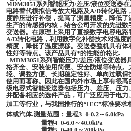
MDM3051系列智能压力/差压/液位变送
电路替代模拟信号放大电路及A/D转化电路
度静压进行补偿，提高了测量精度，降低了
生产的传感器内核，结合公司开发的先进数
变送器。在原理上采用了直接数字电容电路
A/D转化电路，利用数字化补偿技术对温度
精度，降低了温度漂移。变送器整机具有体
性好等特点。该产品具有*的性能价格比.
MDM3051系列智能压力/差压/液位变送
格齐全、安装使用简便、安全防爆等特点。
轻、调整方便、长期稳定性好、单向过载保
使用而著称。因此在国内外市场上享有很高的声
级电容式智能变送器包括压力、差压、压力
并配备相应的选件产品，可广泛应用于电力
加工等行业，与我国推行的“IEC”标准要求
体或汽体.
测量范围：量程3 0-0.2～6.0kPa
量程4 0-6.0～40.0kPa
量程5 0-40.0～200kPa