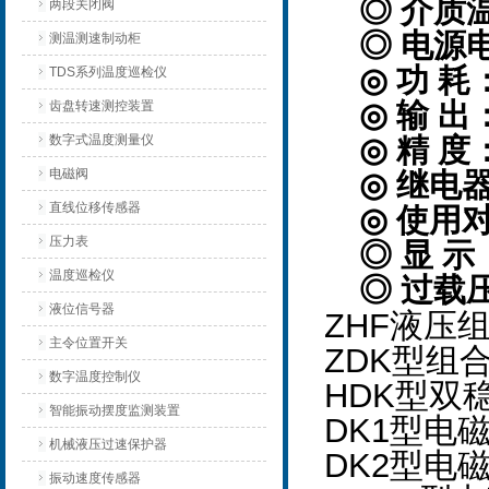
◎ 介质温
两段关闭阀
◎ 电源电压：
测温测速制动柜
◎ 功 耗：
TDS系列温度巡检仪
齿盘转速测控装置
◎ 输 出：D
数字式温度测量仪
◎ 精 度：
电磁阀
◎ 继电器触
直线位移传感器
◎ 使用
压力表
◎ 显 示
温度巡检仪
◎ 过载压
液位信号器
ZHF液压
主令位置开关
ZDK型组
数字温度控制仪
HDK型双
智能振动摆度监测装置
DK1型电
机械液压过速保护器
DK2型电
振动速度传感器