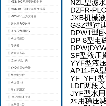
NZL型滤
MDM460差压变送控制器
DZFR-
MDM490压阻式差压变送器
JXB机械
MPM460压力变送器
GSZ型过
智能压力变送器
DPW1型
液位压力测控仪
DP-8型
液位传感器
DPW(D
传感器
转速信号器
SF型液压
位移行程开关
YYF型液
YXQ油流信号器
AP11-F
数字测控仪
YF YFT
液位信号计
LDF两段
稀油润滑泵
JYF型水
UXJ智能油位计
水用稳压
射频信号器