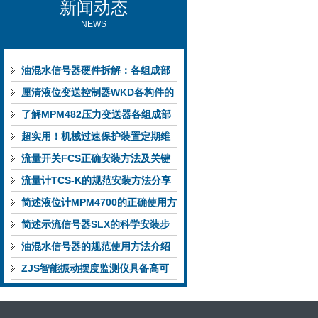
新闻动态
NEWS
油混水信号器硬件拆解：各组成部
件的功能特点与性能指标
厘清液位变送控制器WKD各构件的
功能特性稳定完成液位监测
了解MPM482压力变送器各组成部
件功能特点有助于提升选型合理性
超实用！机械过速保护装置定期维
护保养方法大汇总
流量开关FCS正确安装方法及关键
要点专业分享
流量计TCS-K的规范安装方法分享
简述液位计MPM4700的正确使用方
法
简述示流信号器SLX的科学安装步
骤
油混水信号器的规范使用方法介绍
ZJS智能振动摆度监测仪具备高可
靠性与自诊断能力