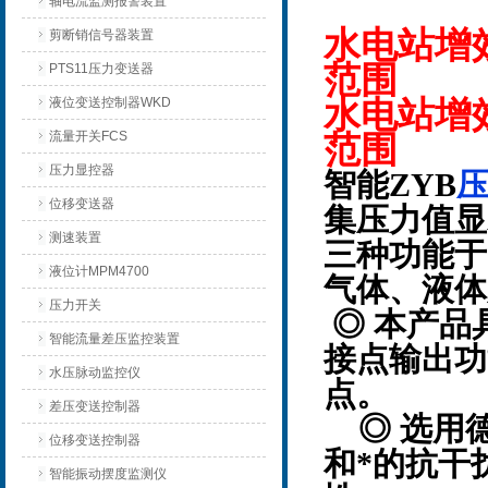
轴电流监测报警装置
水电站增
剪断销信号器装置
范围
PTS11压力变送器
液位变送控制器WKD
水电站增
流量开关FCS
范围
压力显控器
智能ZYB
位移变送器
集压力值显
测速装置
三种功能于
液位计MPM4700
气体、液体
压力开关
◎ 本产品
智能流量差压监控装置
接点输出功
水压脉动监控仪
点。
差压变送控制器
◎ 选用
位移变送控制器
和*的抗干
智能振动摆度监测仪