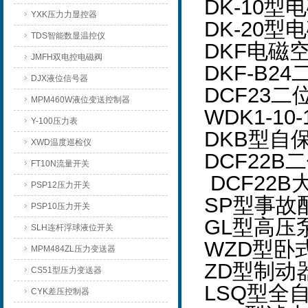
DK-10型
YXK压力力显控器
DK-20型
TDS智能数显温控仪
DKF电磁
JMFH双电控电磁阀
DKF-B
DJX液位信号器
DCF23
MPM460W液位变送控制器
WDK1-1
Y-100压力表
DKB型自
XWD温度巡检仪
DCF22
FT10N流量开关
DCF22
PSP12压力开关
SP型事故
PSP10压力开关
GL型高压
SLH连杆浮球液位开关
WZD型卧
MPM484ZL压力变送器
ZD型制动
CS51型压力变送器
LSQ型全
CYK差压控制器