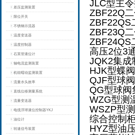
JLC型主
差压监测装置
ZBF22
限位开关
ZBF22
不锈钢示流器
ZBF23
温度变送器
ZBF24
温度控制器
高压2位3通
石英管液位计
JQK2集
轴电流监测装置
HJK型蝶
机组蠕动监测装置
QJF型球
流量水头效率
QG型球阀
直线位移测量系统
WZG型测
流量变送器
WSZP型
电缆浮球液位控制器YKJ
综合控制
油位计
HYZ型油
转速信号装置