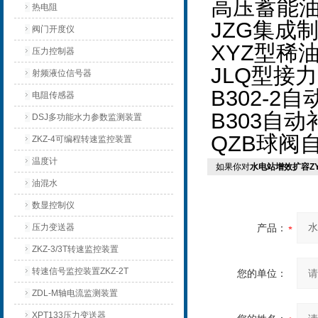
高压蓄能
热电阻
JZG集成
阀门开度仪
XYZ型稀
压力控制器
JLQ型接
射频液位信号器
B302-2
电阻传感器
B303自
DSJ多功能水力参数监测装置
QZB球阀
ZKZ-4可编程转速监控装置
温度计
如果你对
水电站增效扩容Z
油混水
数显控制仪
压力变送器
产品：
ZKZ-3/3T转速监控装置
转速信号监控装置ZKZ-2T
您的单位：
ZDL-M轴电流监测装置
XPT133压力变送器