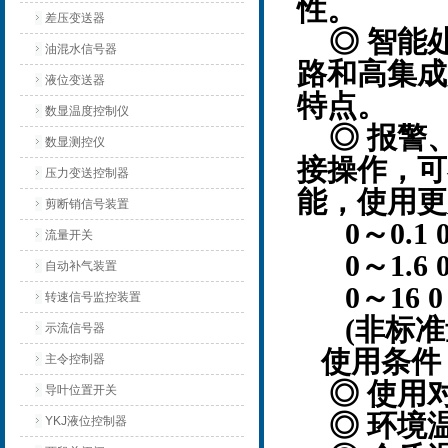
性。
差压变送器
◎ 智能处
油混水信号器
路和高集成
液位变送器
特点。
数显温度控制仪
◎ 报警
数显测控仪
接操作，可
压力变送控制器
能，使用更
剪断销信号装置
0～0.1 0～
流量开关
0～1.6 0～
自动补气装置
0～16 0～2
转速信号监控装置
(非标准
示流信号器
使用条件
主令控制器
◎ 使用
导叶位置开关
◎ 环境温
YKJ液位控制器