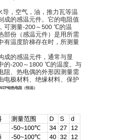
水导，空气，油，推力瓦等温
制成的感温元件。它的电阻值
量-200～500 ℃的温
热部份（感温元件）是用所需
中有温度阶梯存在时，所测量
构成的感温元件，通常与显
200～1800 ℃的温度。与
电阻、热电偶的外形因测量需
由电极材料、绝缘材料、保护
WZP铂热电阻（恒远）
料
测量范围
D
S
d
-50~100℃
34
27
12
i
-50~100℃
40
32
12