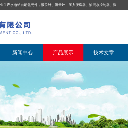
业生产
水电站自动化元件，液位计、流量计、压力变送器、油混水控制器、温度传感器、电磁阀球阀蝶阀、测速装置、位移变送器、油冷却器、自动补气装置、机械过速保护装置、排水控制柜、压油装置控制系统、液位集中控制系统、水力量测控制系统、水轮发电机组监测系统、电容式液位开关、压力表、测温制动柜、蝴蝶阀球阀控制柜 |
新闻中心
产品展示
技术文章