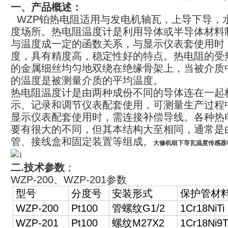
一、产品
概述：
WZP铂热电阻适用与发电机轴瓦，上导下导，
度场所。热电阻温度计是利用导体或半导体材料
与温度成一定的函数关系，与显示仪表套使用时，可测
度，具有精度高，稳定性好的特点。热电阻的受
的金属细丝均匀地双绕在绝缘骨架上，当被介质
的温度是被测量介质的平均温度。
热电阻温度计是由两种成份不同的导体连在一起
示、记录和调节仪表配套使用，可测量生产过程中的-
显示仪表配套使用时，需连接补偿导线。各种热
要有很大的不同，但其本结构大至相同，通常是
管、接线盒和固定装置等组成。
大修机组下导瓦温度传感器
二.技术参数
；
WZP-200、WZP-201参数
型号
分度号
安装形式
保护管材
WZP-200
Pt100
管螺纹G1/2
1Cr18NiTi
WZP-201
Pt100
螺纹M27X2
1Cr18Ni9T