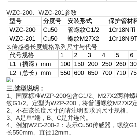
WZC-200、WZC-201参数
型号
分度号
安装形式
保护管材
WZC-200
Cu50
管螺纹G1/2
1Cr18NiTi
WZC-201
Cu50
螺纹M27X2
1Cr18Ni9T
3.传感器长度规格系列尺寸与代号
代号
规格
1
2
3
4
5
6
L1（插深）mm
100
150
200
250
260
30
L2（总长）mm
550
600
650
700
710
75
三.
选型说明：
1、国家标准WZP-200包含G1/2、M27X2
纹G1/2。定型为WZP-200，将普通螺纹M27X2定
2、不在该长度尺寸的请注明要求的尺寸规格。
3、A是单*端，B、C是并连的。
4、例如WZC-200-2：表示Cu50传感器，螺纹G
长550mm。直径12mm。