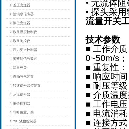
• 无流体
差压变送器
• 探头采
油混水信号器
流量开关
液位变送器
数显温度控制仪
技术参数
数显测控仪
■ 工作介质
压力变送控制器
0~50m/s；
剪断销信号装置
■ 重复性
流量开关
■ 响应时间
自动补气装置
■ 耐压等级：
转速信号监控装置
■ 介质温度
示流信号器
■ 工作电压
主令控制器
■ 电流消耗：
导叶位置开关
■ 连接方式
YKJ液位控制器