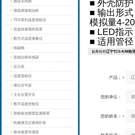
■ 外壳防护
两段关闭阀
■ 输出形式
测温测速制动柜
模拟量4-2
TDS系列温度巡检仪
■ LED指
齿盘转速测控装置
数字式温度测量仪
■ 适用管径
电磁阀
如果你对
辽宁TCS-K/M
直线位移传感器
压力表
温度巡检仪
产品：
液位信号器
主令位置开关
您的单位：
数字温度控制仪
智能振动摆度监测装置
您的姓名：
机械液压过速保护器
振动速度传感器