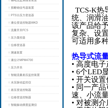
轴电流监测报警装置
剪断销信号器装置
TCS-K
PTS11压力变送器
统、润滑
液位变送控制器WKD
该产品给
流量开关FCS
复杂、设
压力显控器
可适用多
位移变送器
测速装置
热导式流
液位计MPM4700
• 高度电
压力开关
• 6个L
智能流量差压监控装置
• 开关设
水压脉动监控仪
• 同一产
差压变送控制器
速、小流
位移变送控制器
• 对被测
智能振动摆度监测仪