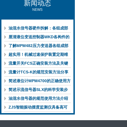
新闻动态
NEWS
油混水信号器硬件拆解：各组成部
件的功能特点与性能指标
厘清液位变送控制器WKD各构件的
功能特性稳定完成液位监测
了解MPM482压力变送器各组成部
件功能特点有助于提升选型合理性
超实用！机械过速保护装置定期维
护保养方法大汇总
流量开关FCS正确安装方法及关键
要点专业分享
流量计TCS-K的规范安装方法分享
简述液位计MPM4700的正确使用方
法
简述示流信号器SLX的科学安装步
骤
油混水信号器的规范使用方法介绍
ZJS智能振动摆度监测仪具备高可
靠性与自诊断能力