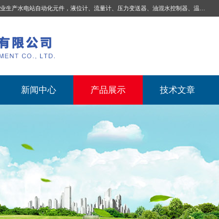
业生产
水电站自动化元件，液位计、流量计、压力变送器、油混水控制器、温度传感器、电磁阀球阀蝶阀、测速装置、位移变送器、油冷却器、自动补气装置、机械过速保护装置、排水控制柜、压油装置控制系统、液位集中控制系统、水力量测控制系统、水轮发电机组监测系统、电容式液位开关、压力表、测温制动柜、蝴蝶阀球阀控制柜 |
新闻中心
产品展示
技术文章