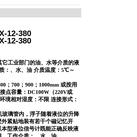
12-380
12-380
其它工业部门的油、水等介质的液
质：、水、油 介质温度：5℃～
0；700；900；1000mm 或按用
点容量：DC100W（220V或
50℃ 环境相对湿度：不限 连接形式：
机玻璃管内，浮子随着液位的升降
壁外紧贴地装有若干个磁记忆开
以本型液位信号计既能正确反映液
用。工作介质：、水、油