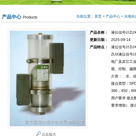
产品中心
当前位置：
首页
>
产品中心
>
水电站
Products
产品名称：
液位信号计ZUX-
更新日期：
2025-09-14
产品特点：
液位信号计ZUX-
ZUX液位信号
电厂及其它工
视、控制、越限
介质：、水、油
接点类型：SPD
380；450；6
用户要求 接点
要求增加） 接
点击放大