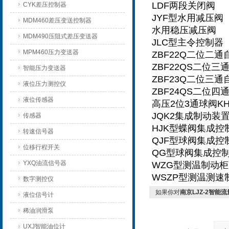
LDF两段关闭阀
CYK差压控制器
JYF型水用减压阀
MDM460差压变送控制器
水用稳压减压阀
MDM490压阻式差压变送器
JLC型主令控制器
MPM460压力变送器
ZBF22Q二位二
ZBF22QS二位
智能压力变送器
ZBF23Q二位三
液位压力测控仪
ZBF24QS二位
液位传感器
高压2位3通球阀KHB
JQK2集成制动装
传感器
HJK型蝶阀集成控
转速信号器
QJF型球阀集成控
位移行程开关
QG型球阀集成控
YXQ油流信号器
WZG型测温制动柜
WSZP型测温测速
数字测控仪
如果你对
南京LJZ-2智能
液位信号计
稀油润滑泵
UXJ智能油位计