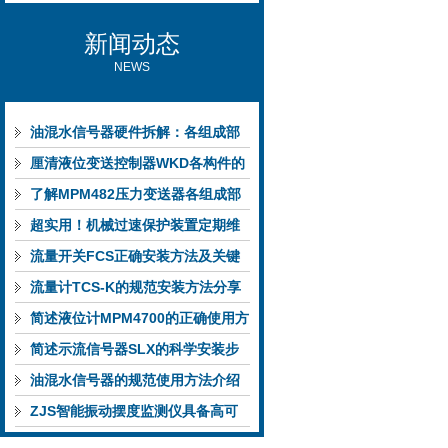
新闻动态
NEWS
油混水信号器硬件拆解：各组成部
件的功能特点与性能指标
厘清液位变送控制器WKD各构件的
功能特性稳定完成液位监测
了解MPM482压力变送器各组成部
件功能特点有助于提升选型合理性
超实用！机械过速保护装置定期维
护保养方法大汇总
流量开关FCS正确安装方法及关键
要点专业分享
流量计TCS-K的规范安装方法分享
简述液位计MPM4700的正确使用方
法
简述示流信号器SLX的科学安装步
骤
油混水信号器的规范使用方法介绍
ZJS智能振动摆度监测仪具备高可
靠性与自诊断能力