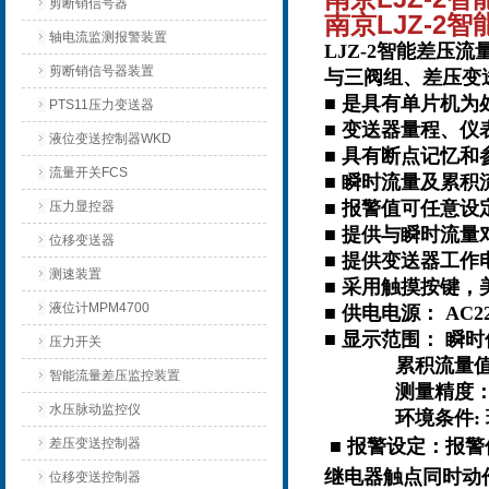
剪断销信号器
南京LJZ-2
轴电流监测报警装置
LJZ-2智能差
剪断销信号器装置
与三阀组、差压变
■ 是具有单片机
PTS11压力变送器
■ 变送器量程、
液位变送控制器WKD
■ 具有断点记忆
流量开关FCS
■ 瞬时流量及累
■ 报警值可任意设
压力显控器
■ 提供与瞬时流
位移变送器
■ 提供变送器工作电
测速装置
■ 采用触摸按键，
液位计MPM4700
■ 供电电源： AC22
■ 显示范围： 瞬时值：
压力开关
累积流量值：0～9
智能流量差压监控装置
测量精度：±0.
水压脉动监控仪
环境条件: 环境
差压变送控制器
■ 报警设定：报
继电器触点同时动
位移变送控制器