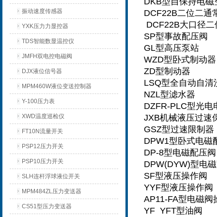
DKB型自保持电磁
振动速度传感器
DCF22B二位二
DCF22B大口径
YXK压力力显控器
SP型事故配压阀
TDS智能数显温控仪
GL型高压泵站
JMFH双电控电磁阀
WZD型卧式制动器
ZD型制动器
DJX液位信号器
LSQ型全自动自清
MPM460W液位变送控制器
NZL型滤水器
Y-100压力表
DZFR-PLC型光
XWD温度巡检仪
JXB机械液压过速
GSZ型过速限制器
FT10N流量开关
DPW1型卧式电磁
PSP12压力开关
DP-8型电磁配压阀
PSP10压力开关
DPW(DYW)型电
SF型液压操作阀
SLH连杆浮球液位开关
YYF型液压操作阀
MPM484ZL压力变送器
AP11-FA型电磁
CS51型压力变送器
YF YFT型油阀