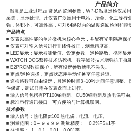
产品简介
温度是工业过程zui常见的监测参量，WP-D温度巡检仪采
采集，显示处理。此仪表广泛应用于电站、冶金、化工等行
强，体积小，可靠性高，可对64路以内的温度巡回检测和控
产品特点
■ 仪表以高性能的单片微机为核心单元，并配有光电隔离保
■ 仪表可对输入信号进行非线性校正，测量精度高。
■ LED显示：显示被测量值、设定参数、巡检路数、循环显
■ WATCH DOG监控技术防死机，数字滤波技术增强抗干扰
■ E2PROM数据保护，所有设定参数断电不丢失。
■ 定点/巡检选择，定点状态用手动切换至任意通道。
■ 巡检路数可自由设定，且巡检时间3~10秒之间任意调整
件保证，调试只需在仪表盘面上进行。
■ 输入信号包括有PT100铂电阻、CU50铜电阻及热电偶可
■ 标准串行通讯接口，可方便的与计算机联网。
技术参数
■ 输入信号：热电阻pt100,热电偶，电流，电压。
■ 测量范围：0～９９９９ 测量精度： 0.2%FS±1字
■ 分辨率： 1、0.1、0.01、0.001字