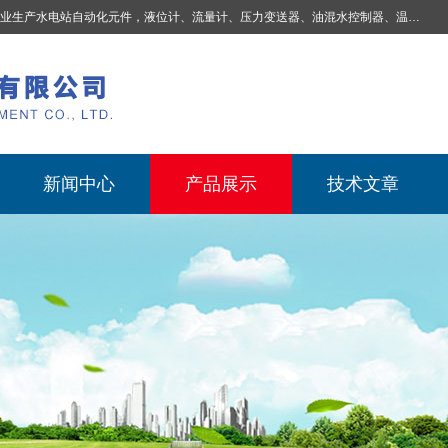
业生产
水电站自动化元件，液位计、流量计、压力变送器、油混水控制器、温度传感器、电磁阀球阀蝶阀、测速装置、位移变送器、油冷却器、自动补气装置、机械过速保护装置、排水控制柜、压油装置控制系统、液位集中控制系统、水力量测控制系统、水轮发电机组监测系统、电容式液位开关、压力表、测温制动柜、蝴蝶阀球阀控制柜 |
新闻中心
产品展示
技术文章