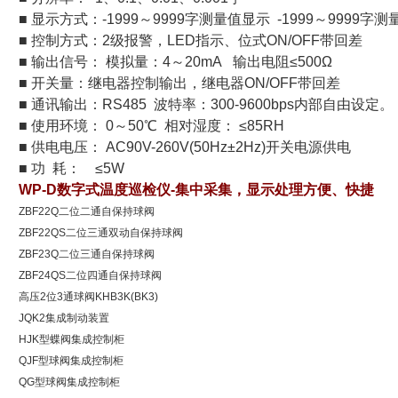
■ 显示方式：-1999～9999字测量值显示 -1999～9999字
■ 控制方式：2级报警，LED指示、位式ON/OFF带回差
■ 输出信号： 模拟量：4～20mA 输出电阻≤500Ω
■ 开关量：继电器控制输出，继电器ON/OFF带回差
■ 通讯输出：RS485 波特率：300-9600bps内部自由设定
■ 使用环境： 0～50℃ 相对湿度： ≤85RH
■ 供电电压： AC90V-260V(50Hz±2Hz)开关电源供电
■ 功 耗： ≤5W
WP-D数字式温度巡检仪-集中采集，显示处理方便、快捷
ZBF22Q二位二通自保持球阀
ZBF22QS二位三通双动自保持球阀
ZBF23Q二位三通自保持球阀
ZBF24QS二位四通自保持球阀
高压2位3通球阀KHB3K(BK3)
JQK2集成制动装置
HJK型蝶阀集成控制柜
QJF型球阀集成控制柜
QG型球阀集成控制柜