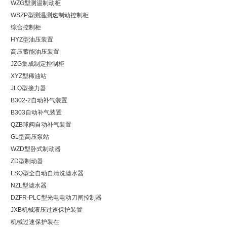
WZG型测温制动柜
WSZP型测温测速制动控制柜
综合控制柜
HYZ型油压装置
高压蓄能油压装置
JZG集成制定控制柜
XYZ型稀油站
JLQ型接力器
B302-2自动补气装置
B303自动补气装置
QZB球阀自动补气装置
GL型高压泵站
WZD型卧式制动器
ZD型制动器
LSQ型全自动自清洗滤水器
NZL型滤水器
DZFR-PLC型光电电动刀闸控制器
JXB机械液压过速保护装置
机械过速保护装在