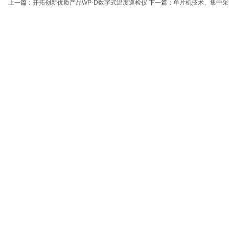
上一篇：
开拓创新优质产品WP-D数字式温度巡检仪
下一篇：
单片机技术、集中采集多