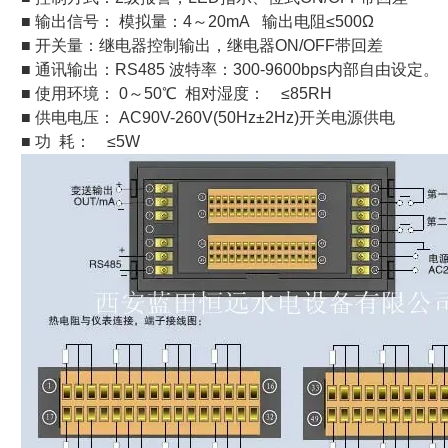
■ 输出信号： 模拟量：4～20mA 输出电阻≤500Ω
■ 开关量：继电器控制输出，继电器ON/OFF带回差
■ 通讯输出：RS485 波特率：300-9600bps内部自由设定。
■ 使用环境： 0～50℃ 相对湿度： ≤85RH
■ 供电电压： AC90V-260V(50Hz±2Hz)开关电源供电
■ 功 耗： ≤5W