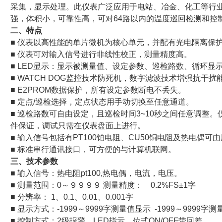
采集，显示处理。此仪表广泛应用于电站、冶金、化工等行
强，体积小，可靠性高，可对64路以内的温度巡回检测和控
二、特点
■ 仪表以高性能的单片微机为核心单元，并配有光电隔离保
■ 仪表可对输入信号进行非线性校正，测量精度高。
■ LED显示：显示被测量值、设定参数、巡检路数、循环显
■ WATCH DOG监控技术防死机，数字滤波技术增强抗干扰
■ E2PROM数据保护，所有设定参数断电不丢失。
■ 定点/巡检选择，定点状态用手动切换至任意通道。
■ 巡检路数可自由设定，且巡检时间3~10秒之间任意调整
件保证，调试只需在仪表盘面上进行。
■ 输入信号包括有PT100铂电阻、CU50铜电阻及热电偶可
■ 标准串行通讯接口，可方便的与计算机联网。
三、技术参数
■ 输入信号：热电阻pt100,热电偶，电流，电压。
■ 测量范围：0～９９９９ 测量精度： 0.2%FS±1字
■ 分辨率： 1、0.1、0.01、0.001字
■ 显示方式：-1999～9999字测量值显示 -1999～9999字
■ 控制方式：2级报警，LED指示、位式ON/OFF带回差