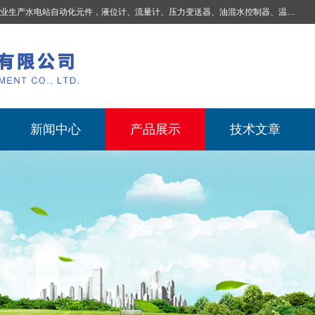
业生产
水电站自动化元件，液位计、流量计、压力变送器、油混水控制器、温度传感器、电磁阀球阀蝶阀、测速装置、位移变送器、油冷却器、自动补气装置、机械过速保护装置、排水控制柜、压油装置控制系统、液位集中控制系统、水力量测控制系统、水轮发电机组监测系统、电容式液位开关、压力表、测温制动柜、蝴蝶阀球阀控制柜 |
新闻中心
产品展示
技术文章