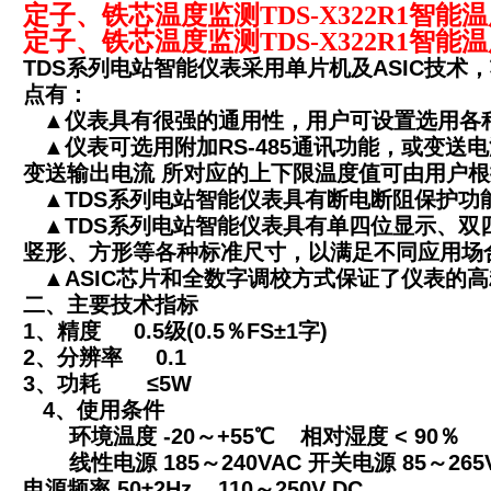
定子、铁芯温度监测TDS-X322R1智能
定子、铁芯温度监测TDS-X322R1智能
TDS系列电站智能仪表采用单片机及ASIC技术
点有：
▲仪表具有很强的通用性，用户可设置选用各
▲仪表可选用附加RS-485通讯功能，或变送电
变送输出电流 所对应的上下限温度值可由用户
▲TDS系列电站智能仪表具有断电断阻保护功
▲TDS系列电站智能仪表具有单四位显示、双
竖形、方形等各种标准尺寸，以满足不同应用场
▲ASIC芯片和全数字调校方式保证了仪表的
二、主要技术指标
1、精度 0.5级(0.5％FS±1字)
2、分辨率 0.1
3、功耗 ≤5W
4、使用条件
环境温度 -20～+55℃ 相对湿度 < 90％
线性电源 185～240VAC 开关电源 85～265V
电源频率 50±2Hz 110～250V DC