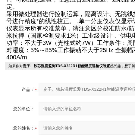
定。
采用微处理器进行控制运算，隔离设计、无跳线
号进行精度*的线性校正。 .单一分度仪表仅显
仪表显示所有校准菜单，请注意区分校准防水/防尘/抗
米抗摔（国家检测要求1米）工业级设计， 供电电压：
功率：不大于3W（光柱式约7W）工作条件：周
对湿度：5%～85%工作振动不大于25Hz 全振幅
400A/m
如果你对
定子、铁芯温度监测TDS-X322R1智能温度巡检仪装置
感兴趣，想了
产品：
您的单位：
您的姓名：