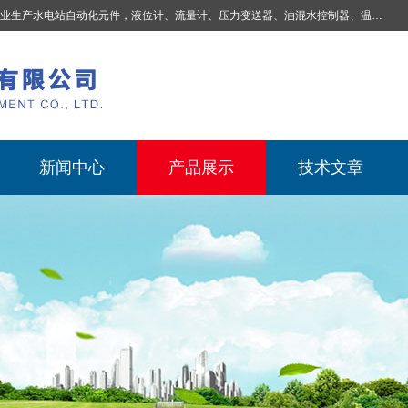
业生产
水电站自动化元件，液位计、流量计、压力变送器、油混水控制器、温度传感器、电磁阀球阀蝶阀、测速装置、位移变送器、油冷却器、自动补气装置、机械过速保护装置、排水控制柜、压油装置控制系统、液位集中控制系统、水力量测控制系统、水轮发电机组监测系统、电容式液位开关、压力表、测温制动柜、蝴蝶阀球阀控制柜 |
新闻中心
产品展示
技术文章