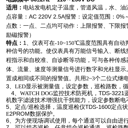
适用：
电站发电机定子温度，管道风温，水、油
点容量：AC 220V 2.5A报警：设定值范围：0%
点数：一点、二点均可动作：上限报警、下限报
励磁报警）
特点：
1、仪表可在
-10~150
℃温度范围具有自动
种信号的功能。
使仪表具有万能信号输入、断线
程指示和自校准、自诊断等功能，可与各种传感
体、流量、速度等测量信号进行数字和光柱显示
置成相同或不同的报警值。共用
2~3
个二位式继
3、
LED
显示被测量值，设定参数，巡检路数，
4、
WATCH DOG
监控技术防死机，TDS-32
机数字滤波技术增强抗干扰能力，设定参数断电
5、定点
/
巡检选择，温度巡检仪TDS-1600定
E
2PROM数据保护。
6、为方便现场调试使用，每个通道可以自由进
7、可以组态巡检，任意组合巡检通道。巡检路