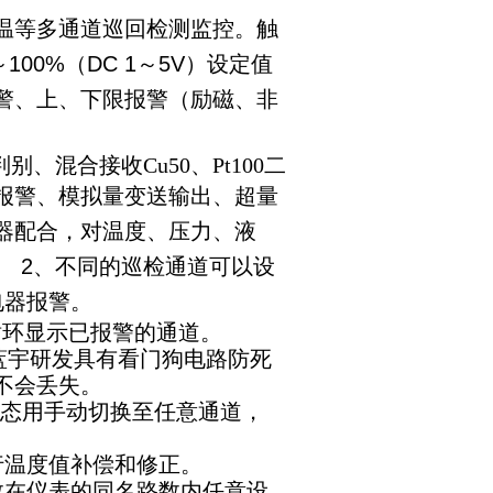
温等多通道巡回检测监控。触
～100%（DC 1～5V）设定值
警、上、下限报警（励磁、非
判别、混合接收
Cu50
、
Pt100
二
报警、模拟量变送输出、超量
器配合，对温度、压力、液
。
2
、不同的巡检通道可以设
电器报警。
循环显示已报警的通道。
21蓝宇研发具有看门狗电路防死
不会丢失。
点状态用手动切换至任意通道，
行温度值补偿和修正。
数在仪表的同名路数内任意设