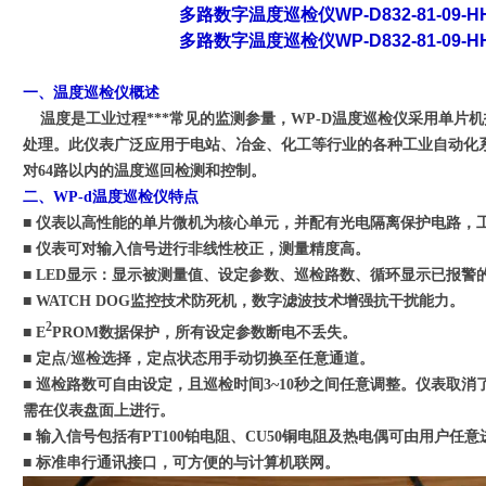
多路数字温度巡检仪WP-D832-81-09
多路数字温度巡检仪WP-D832-81-09
一、温度巡检仪概述
温度是工业过程***常见的监测参量，WP-D温度巡检仪采用单片
处理。此仪表广泛应用于电站、冶金、化工等行业的各种工业自动化
对64路以内的温度巡回检测和控制。
二、WP-d温度巡检仪特点
■ 仪表以高性能的单片微机为核心单元，并配有光电隔离保护电路，
■ 仪表可对输入信号进行非线性校正，测量精度高。
■ LED显示：显示被测量值、设定参数、巡检路数、循环显示已报警
■ WATCH DOG监控技术防死机，数字滤波技术增强抗干扰能力。
2
■ E
PROM数据保护，所有设定参数断电不丢失。
■ 定点/巡检选择，定点状态用手动切换至任意通道。
■ 巡检路数可自由设定，且巡检时间3~10秒之间任意调整。仪表取
需在仪表盘面上进行。
■ 输入信号包括有PT100铂电阻、CU50铜电阻及热电偶可由用户任
■ 标准串行通讯接口，可方便的与计算机联网。