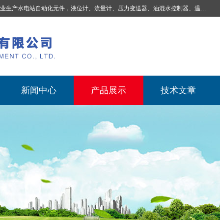
业生产
水电站自动化元件，液位计、流量计、压力变送器、油混水控制器、温度传感器、电磁阀球阀蝶阀、测速装置、位移变送器、油冷却器、自动补气装置、机械过速保护装置、排水控制柜、压油装置控制系统、液位集中控制系统、水力量测控制系统、水轮发电机组监测系统、电容式液位开关、压力表、测温制动柜、蝴蝶阀球阀控制柜 |
新闻中心
产品展示
技术文章