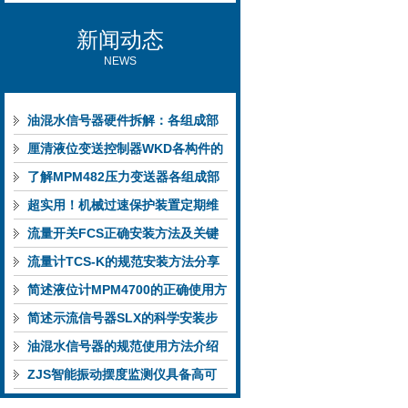
新闻动态
NEWS
油混水信号器硬件拆解：各组成部
件的功能特点与性能指标
厘清液位变送控制器WKD各构件的
功能特性稳定完成液位监测
了解MPM482压力变送器各组成部
件功能特点有助于提升选型合理性
超实用！机械过速保护装置定期维
护保养方法大汇总
流量开关FCS正确安装方法及关键
要点专业分享
流量计TCS-K的规范安装方法分享
简述液位计MPM4700的正确使用方
法
简述示流信号器SLX的科学安装步
骤
油混水信号器的规范使用方法介绍
ZJS智能振动摆度监测仪具备高可
靠性与自诊断能力