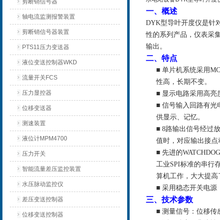
剪断销信号器
一、概述
轴电流监测报警装置
DYK
型导叶开度仪是针
剪断销信号器装置
性的系列产品，
仪表采
输出。
PTS11压力变送器
二、特点
液位变送控制器WKD
■ 单片机系统采用M
流量开关FCS
性高，长期不变。
压力显控器
■ 显示电路采用高
■ 信号输入回路有
位移变送器
供显示、记忆。
测速装置
■ 8路输出信号经
液位计MPM4700
值时，对应输出接点
■ 先进的WATCH
压力开关
工业SPI标准的串
智能流量差压监控装置
算机工作，大大提高
水压脉动监控仪
■ 采用稳态开关电
三、技术参数
差压变送控制器
■ 测量信号：位移传
位移变送控制器