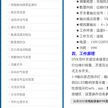
■ 测量精度：非线性度
智能振动摆度监测仪
■ 数显内容：位移
差压变送器
■ 开关量输出信号：
■ 输出接点容量： 5A/
油混水信号器
■ 模拟量输出： 4～2
液位变送器
■ 工作环境：温度0～
数显温度控制仪
■ 工作方式：连续
■ 电源： 110V/220VD
数显测控仪
■ 功耗： 10W
压力变送控制器
四、工作原理
剪断销信号装置
DYK
导叶开度仪表接受
流量开关
行位移行程量
、
开度百
式主令开关。
自动补气装置
1~8
输出状态指示灯：输
转速信号监控装置
四位
LED
数码管显示窗
示流信号器
性质指示灯
ne%
，
mm
：
按键区：设置操作仪表
主令控制器
如果你对
水电站设备DYK
导叶位置开关