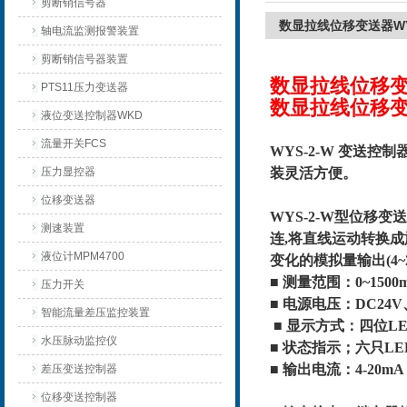
剪断销信号器
数显拉线位移变送器WY
轴电流监测报警装置
剪断销信号器装置
数显拉线位移变
PTS11压力变送器
数显拉线位移变
液位变送控制器WKD
流量开关FCS
WYS-2-W 变送
压力显控器
装灵活方便。
位移变送器
WYS-2-W型位移
测速装置
连,将直线运动转换
液位计MPM4700
变化的模拟量输出(4~2
■ 测量范围：0~15
压力开关
■ 电源电压：DC24V、
智能流量差压监控装置
■ 显示方式：四位L
水压脉动监控仪
■ 状态指示；六只L
■ 输出电流：4-20
差压变送控制器
位移变送控制器