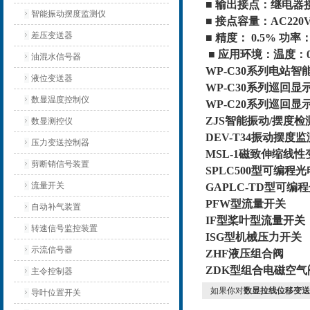
■ 输出接点：继电器
智能振动摆度监测仪
■ 接点容量：AC220
差压变送器
■ 精度： 0.5% 功率
■ 应用环境：温度：
油混水信号器
WP-C30系列电站智
液位变送器
WP-C30系列巡回显示
数显温度控制仪
WP-C20系列巡回显示控
ZJS智能振动/摆度检
数显测控仪
DEV-T34振动摆度
压力变送控制器
MSL-1磁致伸缩线
剪断销信号装置
SPLC500型可编程
流量开关
GAPLC-TD型可
PFW型流量开关
自动补气装置
IF型桨叶型流量开关
转速信号监控装置
ISG型机械压力开关
示流信号器
ZHF液压组合阀
ZDK型组合电磁空气
主令控制器
如果你对
数显拉线位移变送器
导叶位置开关