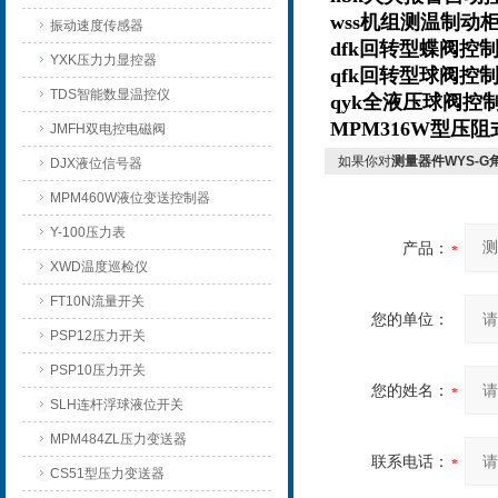
wss机组测温制
振动速度传感器
dfk回转型蝶阀
YXK压力力显控器
qfk回转型球阀
TDS智能数显温控仪
qyk全液压球阀控
MPM316W型压
JMFH双电控电磁阀
如果你对
测量器件WYS-
DJX液位信号器
MPM460W液位变送控制器
Y-100压力表
产品：
XWD温度巡检仪
FT10N流量开关
您的单位：
PSP12压力开关
PSP10压力开关
您的姓名：
SLH连杆浮球液位开关
MPM484ZL压力变送器
联系电话：
CS51型压力变送器