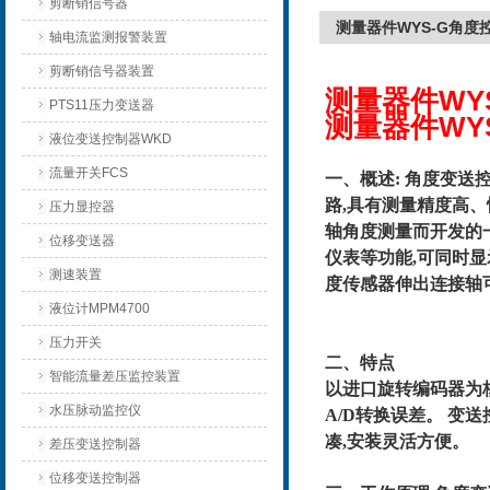
剪断销信号器
测量器件WYS-G角
轴电流监测报警装置
剪断销信号器装置
测量器件WY
PTS11压力变送器
测量器件WY
液位变送控制器WKD
流量开关FCS
一、概述: 角度变
路,具有测量精度高
压力显控器
轴角度测量而开发的
位移变送器
仪表等功能,可同时显
测速装置
度传感器伸出连接轴
液位计MPM4700
压力开关
二、特点
智能流量差压监控装置
以进口旋转编码器为
水压脉动监控仪
A/D转换误差。 变
凑,安装灵活方便。
差压变送控制器
位移变送控制器