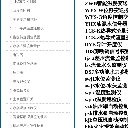
YKJ液位控制器
ZWB智能温度变
WYS-W位移变送
两段关闭阀
WYS
-G角度控制
测温测速制动柜
YHX
油混水信号
TDS系列温度巡检仪
TCS-K
热导式流
TCS-Z
热导式流
齿盘转速测控装置
DYK
导叶开度仪
数字式温度测量仪
JDS
剪断销信号装
电磁阀
ljz-2差压流量
直线位移传感器
lsx流量水头监测
DSJ
多功能水力参
压力表
swj1水位监测仪
温度巡检仪
swj3水位-水头
液位信号器
wp-c温度监测仪
wp-d温度巡检仪
主令位置开关
yzk油压罐自动
数字温度控制仪
psk排水泵自动
智能振动摆度监测装置
kjk空压机自动
机械液压过速保护器
hbk火灾报警自