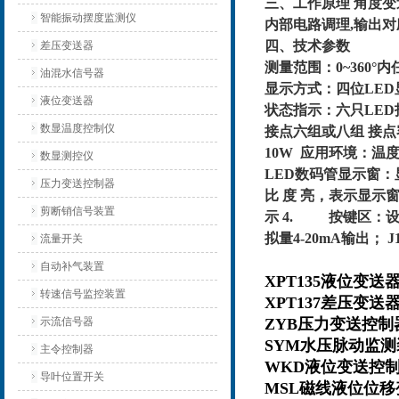
三、工作原理 角度变
智能振动摆度监测仪
内部电路调理,输出对应
四、技术参数
差压变送器
测量范围：0~360°
油混水信号器
显示方式：四位LE
液位变送器
状态指示：六只LED
数显温度控制仪
接点六组或八组 接点容
10W 应用环境：温度
数显测控仪
LED数码管显示窗
压力变送控制器
比 度 亮，表示显示
剪断销信号装置
示 4. 按键区：设
拟量4-20mA输出； J
流量开关
自动补气装置
XPT135液位变
转速信号监控装置
XPT137差压变
ZYB压力变送控
示流信号器
SYM水压脉动
主令控制器
WKD液位变送控
导叶位置开关
MSL磁线液位位