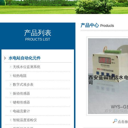
产品中心
Products
产品列表
西安可雷可水电设备有限公司
PROUCTS LIST
水电站自动化元件
无线水位监测系统
铂热电阻
数字式准步表
振动传感器
键相传感器
电磁流量计
智能温度巡检仪
点击