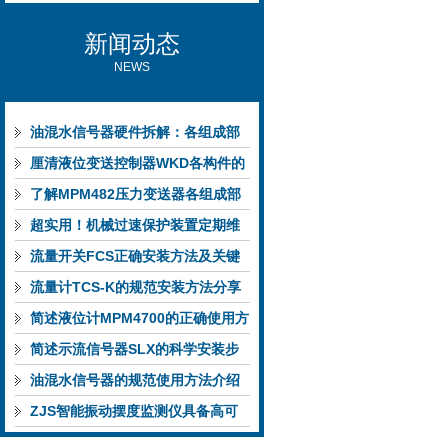
新闻动态
NEWS
油混水信号器硬件拆解：各组成部
件的功能特点与性能指标
厘清液位变送控制器WKD各构件的
功能特性稳定完成液位监测
了解MPM482压力变送器各组成部
件功能特点有助于提升选型合理性
超实用！机械过速保护装置定期维
护保养方法大汇总
流量开关FCS正确安装方法及关键
要点专业分享
流量计TCS-K的规范安装方法分享
简述液位计MPM4700的正确使用方
法
简述示流信号器SLX的科学安装步
骤
油混水信号器的规范使用方法介绍
ZJS智能振动摆度监测仪具备高可
靠性与自诊断能力