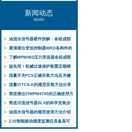
新闻动态
NEWS
油混水信号器硬件拆解：各组成部
件的功能特点与性能指标
厘清液位变送控制器WKD各构件的
功能特性稳定完成液位监测
了解MPM482压力变送器各组成部
件功能特点有助于提升选型合理性
超实用！机械过速保护装置定期维
护保养方法大汇总
流量开关FCS正确安装方法及关键
要点专业分享
流量计TCS-K的规范安装方法分享
简述液位计MPM4700的正确使用方
法
简述示流信号器SLX的科学安装步
骤
油混水信号器的规范使用方法介绍
ZJS智能振动摆度监测仪具备高可
靠性与自诊断能力