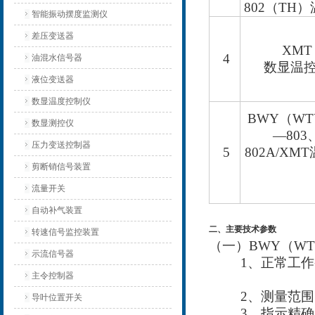
802
（
TH
）
智能振动摆度监测仪
差压变送器
XMT
4
油混水信号器
数显温
液位变送器
数显温度控制仪
BWY
（
WT
数显测控仪
—803
压力变送控制器
5
802A/XMT
剪断销信号装置
流量开关
自动补气装置
二、主要技术参数
转速信号监控装置
（一）
BWY
（
WT
示流信号器
1
、正常工作
主令控制器
相对
2
、测量范围
导叶位置开关
3
、指示精