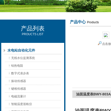
产品中心
Products
产品列表
西安可雷可水电设备有限公司
PROUCTS LIST
点击
水电站自动化元件
无线水位监测系统
铂热电阻
数字式准步表
振动传感器
键相传感器
油面温度表BWY-803
电磁流量计
智能温度巡检仪
油面温度表BWY-8