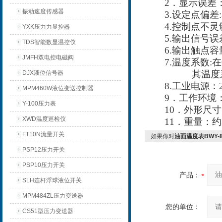
2
．显示误差
振动速度传感器
3.
设定点偏差
:
4.
控制点不灵
YXK压力力显控器
5.
输出信号误
TDS智能数显温控仪
6.
输出触点容
JMFH双电控电磁阀
7.
温度系数
:
在
其温度系
DJX液位信号器
8.
工业电源：
MPM460W液位变送控制器
9
．工作环境
Y-100压力表
10
．外形尺寸
XWD温度巡检仪
11
．重量：约
FT10N流量开关
如果你对
油面温度表BWY-8
PSP12压力开关
PSP10压力开关
产品：
SLH连杆浮球液位开关
MPM484ZL压力变送器
您的单位：
CS51型压力变送器