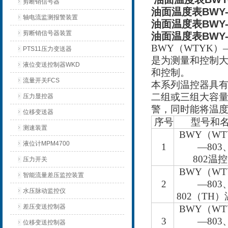
剪断销信号器
油面温度表BWY-8
轴电流监测报警装置
油面温度表BWY-8
剪断销信号器装置
油面温度表BWY-8
BWY
（
WTYK
）
PTS11压力变送器
是为测量和控制
液位变送控制器WKD
和控制。
流量开关FCS
本系列温控器具
二组或三组大容
压力显控器
警，同时能将温
位移变送器
序号
型号和
测速装置
BWY
（
WT
液位计MPM4700
1
—803
802
温控
压力开关
BWY
（
WT
智能流量差压监控装置
2
—803
水压脉动监控仪
802
（
TH
）
差压变送控制器
BWY
（
WT
3
—803
位移变送控制器