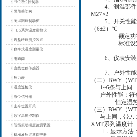
YKJ液位控制器
4
、测温部件
两段关闭阀
M27×2
5
、开关性
测温测速制动柜
（
6±2
）
℃
TDS系列温度巡检仪
额定功率
齿盘转速测控装置
标准设定
数字式温度测量仪
802 K1
6
、仪表安装
电磁阀
直线位移传感器
7
、户外性能
压力表
（二）
BWY
（
WT
1~6
条与上同
温度巡检仪
户外性能：符
液位信号器
恒定湿热试验
主令位置开关
（三）
BWY
（
WT
数字温度控制仪
与上同，带
Pt 
XMT
系列温度计
智能振动摆度监测装置
1
．显示方法
机械液压过速保护器