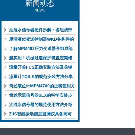
新闻动态
NEWS
油混水信号器硬件拆解：各组成部
件的功能特点与性能指标
厘清液位变送控制器WKD各构件的
功能特性稳定完成液位监测
了解MPM482压力变送器各组成部
件功能特点有助于提升选型合理性
超实用！机械过速保护装置定期维
护保养方法大汇总
流量开关FCS正确安装方法及关键
要点专业分享
流量计TCS-K的规范安装方法分享
简述液位计MPM4700的正确使用方
法
简述示流信号器SLX的科学安装步
骤
油混水信号器的规范使用方法介绍
ZJS智能振动摆度监测仪具备高可
靠性与自诊断能力