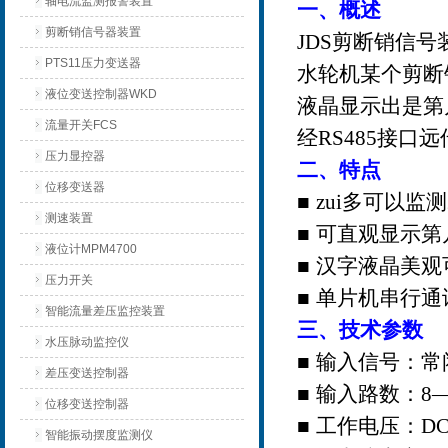
轴电流监测报警装置
一、概述
剪断销信号器装置
JDS
剪断销信号
PTS11压力变送器
水轮机某个剪断
液位变送控制器WKD
液晶显示出是第
流量开关FCS
经
RS485
接口远
压力显控器
二、特点
位移变送器
■
zui多可以监测
测速装置
■
可直观显示第
液位计MPM4700
■
汉字液晶美观
压力开关
■
单片机串行通
智能流量差压监控装置
三、技术参数
水压脉动监控仪
■
输入信号：常
差压变送控制器
■
输入路数：
8
位移变送控制器
■
工作电压：
DC
智能振动摆度监测仪