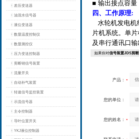
■
输出接点容量
差压变送器
四、工作原理
:
油混水信号器
水轮机发电机
液位变送器
片机系统。单片
数显温度控制仪
及串行通讯口输
数显测控仪
如果你对
信号装置JDS剪
压力变送控制器
剪断销信号装置
流量开关
产品：
自动补气装置
转速信号监控装置
您的单位：
示流信号器
主令控制器
您的姓名：
导叶位置开关
YKJ液位控制器