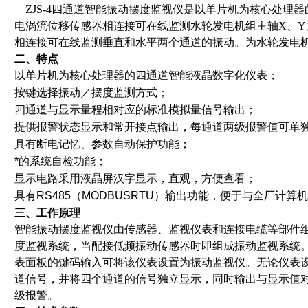
ZJS-4四通道智能振动摆度监视仪是以单片机为核心处理
电涡流位移传感器相连接可在线监测水轮发电机组主轴X、Y
相连接可在线监测垂直和水平两个通道的振动。为水轮发电
二、特点
以单片机为核心处理器的四通道智能液晶数字化仪表；
按键选择振动／摆度监测方式；
四通道与显示量程相对应的标准模拟量信号输出；
提供报警状态显示和常开接点输出，每通道两级报警值可单
具有断电记忆、参数自动保护功能；
*的系统自检功能；
显示电路采用液晶屏汉字显示，直观，方便查看；
具有RS485（MODBUSRTU）输出功能，便于与全厂计
三、工作原理
智能振动摆度监视仪由传感器、监视仪表和连接电缆等部件
度监视系统，当配接低频振动传感器时即组成振动监视系统
表面板的键码输入可将该仪表设置为振动监视仪。无论仪表
道信号，并将四个通道的信号独立显示，同时输出与显示值
级报警。