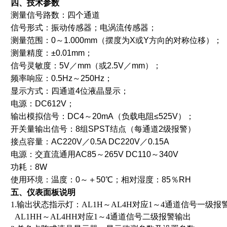
四、技术参数
测量信号路数：四个通道
信号形式：振动传感器；电涡流传感器；
测量范围：0～1.000mm（摆度为X或Y方向的对称位移）；
测量精度：±0.01mm；
信号灵敏度：5V／mm（或2.5V／mm）；
频率响应：0.5Hz～250Hz；
显示方式：四通道4位液晶显示；
电源：DC612V；
输出模拟信号：DC4～20mA（负载电阻≤525V）；
开关量输出信号：8组SPST结点（每通道2级报警）
接点容量：AC220V／0.5A DC220V／0.15A
电源：交直流通用AC85～265V DC110～340V
功耗：8W
使用环境：温度：0～＋50℃；相对湿度：85％RH
五、仪表面板说明
1.输出状态指示灯：AL1H～AL4H对应1～4通道信号一级报
AL1HH～AL4HH对应1～4通道信号二级报警输出