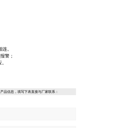
子相连。
级报警；
应。
的产品信息，填写下表直接与厂家联系：