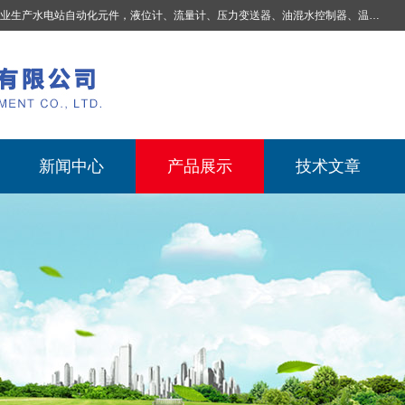
业生产
水电站自动化元件，液位计、流量计、压力变送器、油混水控制器、温度传感器、电磁阀球阀蝶阀、测速装置、位移变送器、油冷却器、自动补气装置、机械过速保护装置、排水控制柜、压油装置控制系统、液位集中控制系统、水力量测控制系统、水轮发电机组监测系统、电容式液位开关、压力表、测温制动柜、蝴蝶阀球阀控制柜 |
新闻中心
产品展示
技术文章