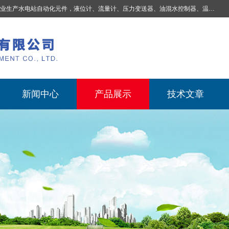
业生产
水电站自动化元件，液位计、流量计、压力变送器、油混水控制器、温度传感器、电磁阀球阀蝶阀、测速装置、位移变送器、油冷却器、自动补气装置、机械过速保护装置、排水控制柜、压油装置控制系统、液位集中控制系统、水力量测控制系统、水轮发电机组监测系统、电容式液位开关、压力表、测温制动柜、蝴蝶阀球阀控制柜 |
新闻中心
产品展示
技术文章