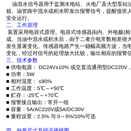
油混水信号器用于监测水电站、火电厂及大型泵站油
箱、油管路中混水或积水即发出报警信号，提醒值班
安全运行。
二、工作原理
装置采用电容式原理。电容式传感器由内、外电极(相
成。当油中混水或积水后，由于二者介电常数相差很
发生显著变化。传感器电路产生一稳幅高频方波，当
变化，经过对信号的处理放大比较，输出相应的报警
三、技术参数
■ 供电电源： DC24V±10% 或交直流通用型DC220V，A
■ 功率：5W
■ 相对湿度： ≤90%
■ 工作温度：5℃～+50℃
■ 贮存：-25℃～+70℃
■ 报警接点输出：常开一组
■ 容量：5A/AC220V或5A/DC30V
■ 量程设置：2.5% 与 0～5%/10%可选
四、外形尺寸及端子接线图