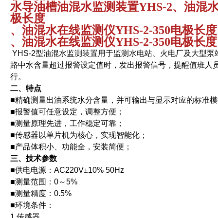
水导油槽油混水监测装置YHS-2、油混水在
极长度
、油混水在线监测仪YHS-2-350电极长度
、油混水在线监测仪YHS-2-350电极长度
YHS-2
型油混水监测装置用于监测水电站、火电厂及大型泵
路中水含量超过报警设定值时，发出报警信号，提醒值班人
行。
二、特点
■
精确测量出油系统水分含量，并可输出与显示对应的标准模
■
报警值可任意设定，调整方便；
■
测量原理先进，工作稳定可靠；
■
传感器以单片机为核心，实现智能化；
■
产品体积小、功能全，安装简便；
三、技术参数
■
供电电源：
AC220V
±
10% 50Hz
■
测量范围：
0
～
5%
■
测量精度：
0.5%
■
环境条件：
1.
传感器