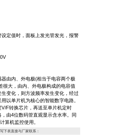
警设定值时，面板上发光管发光，报警
30V
感器由内、外电极
(
相当于电容两个极
差很大，由内、外电极构成的电容值
发生变化，则方波频率发生变化，经过
采用以单片机为核心的智能数字电路。
度
V/F
转换芯片，再送至单片机定时
路，由
4
位数码管直观显示含水率。同
计算机监控使用。
写下表直接与厂家联系：