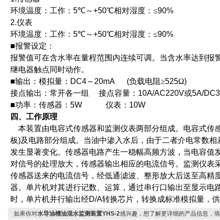
环境温度：工作：
5
℃～
+50
℃
相对湿度：≤
90%
2.
仪表
环境温度：工作：
5
℃～
+50
℃
相对湿度：≤
90%
■
报警设定：
报警值可在含水率在量程范围内连续可调。当含水率达到报
继电器触点同时动作。
■
输出：模拟量：
DC4
～
20mA (
负载电阻≥
525
Ω
)
接点输出：常开各一组
接点容量：
10A/AC220V
或
5A/DC
■
功率：传感器：
5W
仪表：
10W
四、工作原理
本装置由电容式传感器和监测仪表两部分组成。电容式传
板
)
及电路部分组成。当油中渗入水后，由于二者介电常数相
发生显著变化。传感器电路产生一稳幅高频方波，当电容值
对信号的处理放大，传感器输出相应的电流信号。
监测仪表
传感器送来的电流信号，经低通滤波、整形放大后送至高精
器。单片机对其进行记数、运算，通过串行口输出至显示电
时，单片机并行输出经
D/A
转换芯片，转换成标准模拟量，供
如果你对
水导油槽油混水监测装置YHS-2
感兴趣，想了解更详细的产品信息，填