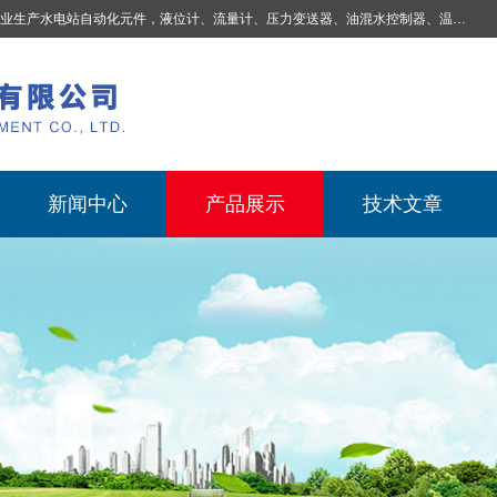
业生产
水电站自动化元件，液位计、流量计、压力变送器、油混水控制器、温度传感器、电磁阀球阀蝶阀、测速装置、位移变送器、油冷却器、自动补气装置、机械过速保护装置、排水控制柜、压油装置控制系统、液位集中控制系统、水力量测控制系统、水轮发电机组监测系统、电容式液位开关、压力表、测温制动柜、蝴蝶阀球阀控制柜 |
新闻中心
产品展示
技术文章