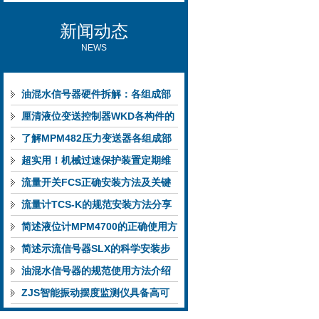
新闻动态
NEWS
油混水信号器硬件拆解：各组成部
件的功能特点与性能指标
厘清液位变送控制器WKD各构件的
功能特性稳定完成液位监测
了解MPM482压力变送器各组成部
件功能特点有助于提升选型合理性
超实用！机械过速保护装置定期维
护保养方法大汇总
流量开关FCS正确安装方法及关键
要点专业分享
流量计TCS-K的规范安装方法分享
简述液位计MPM4700的正确使用方
法
简述示流信号器SLX的科学安装步
骤
油混水信号器的规范使用方法介绍
ZJS智能振动摆度监测仪具备高可
靠性与自诊断能力