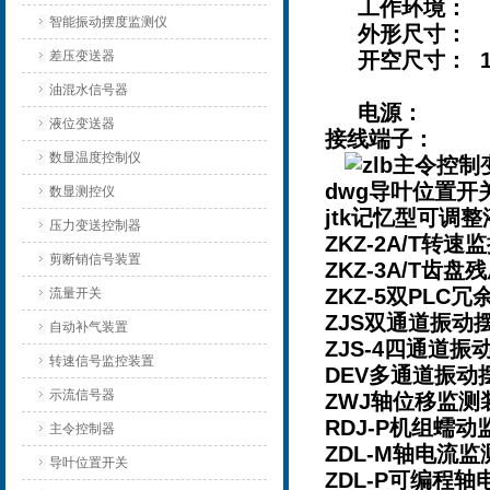
工作环境： 温度
智能振动摆度监测仪
外形尺寸： 盘装
差压变送器
开空尺寸： 152
油混水信号器
电源： 110V/2
液位变送器
接线端子：
数显温度控制仪
zlb主令控
dwg导叶位置
数显测控仪
jtk记忆型可调
压力变送控制器
ZKZ-2A/T转
剪断销信号装置
ZKZ-3A/T
ZKZ-5双PLC
流量开关
ZJS双通道振
自动补气装置
ZJS-4四通道
转速信号监控装置
DEV多通道振
示流信号器
ZWJ轴位移监测
RDJ-P机组蠕
主令控制器
ZDL-M轴电流
导叶位置开关
ZDL-P可编程