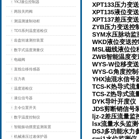
YKJ液位控制器
XPT133压力
XPT135液位
两段关闭阀
XPT137差压
测温测速制动柜
ZYB压力变送
TDS系列温度巡检仪
SYM水压脉动
齿盘转速测控装置
WKD液位变送
MSL磁线液位
数字式温度测量仪
ZWB智能温度
电磁阀
WYS-W位移变
直线位移传感器
WYS-G角度控
YHX油混水信
压力表
TCS-K热导式
温度巡检仪
TCS-Z热导式
液位信号器
DYK导叶开度仪
主令位置开关
JDS剪断销信
ljz-2差压流
数字温度控制仪
lsx流量水头监
智能振动摆度监测装置
DSJ多功能水
机械液压过速保护器
swj1水位监测仪