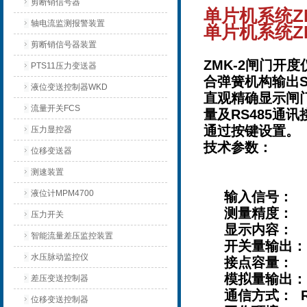
剪断销信号器
单片机系统Z
轴电流监测报警装置
单片机系统Z
剪断销信号器装置
ZMK-2闸门
PTS11压力变送器
合弹簧机构输出
液位变送控制器WKD
直观精确显示闸
流量开关FCS
量及RS485
通过按键设置。
压力显控器
技术参数：
位移变送器
测速装置
液位计MPM4700
输入信号： 旋
测量精度： 非
压力开关
显示内容： 
智能流量差压监控装置
开关量输出： 
水压脉动监控仪
接点容量： 1A/
模拟量输出： 
差压变送控制器
通信方式： RS
位移变送控制器