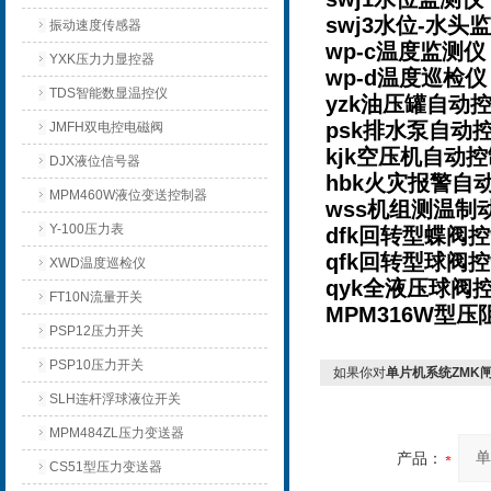
swj3水位-水
振动速度传感器
wp-c温度监测
YXK压力力显控器
wp-d温度巡检
TDS智能数显温控仪
yzk油压罐自
psk排水泵自
JMFH双电控电磁阀
kjk空压机自动
DJX液位信号器
hbk火灾报警
MPM460W液位变送控制器
wss机组测温
Y-100压力表
dfk回转型蝶
qfk回转型球
XWD温度巡检仪
qyk全液压球阀
FT10N流量开关
MPM316W型
PSP12压力开关
PSP10压力开关
如果你对
单片机系统ZMK
SLH连杆浮球液位开关
MPM484ZL压力变送器
产品：
CS51型压力变送器