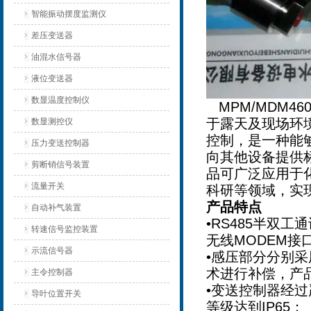
智能振动摆度监测仪
差压变送器
油混水信号器
液位变送器
数显温度控制仪
MPM/MDM46
于露天及现场环
数显测控仪
控制，是一种能
压力变送控制器
向其他设备提供
剪断销信号装置
品可广泛应用于
流量开关
科研等领域，实
产品特点
自动补气装置
•RS485半双
转速信号监控装置
无线MODEM接
示流信号器
•感压部分分别
术进行补偿，产
主令控制器
•变送控制器经
导叶位置开关
等级达到IP65；