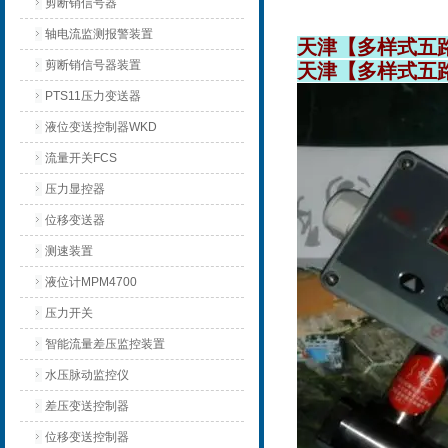
剪断销信号器
轴电流监测报警装置
天津【多样式五路
剪断销信号器装置
天津【多样式五路
PTS11压力变送器
液位变送控制器WKD
流量开关FCS
压力显控器
位移变送器
测速装置
液位计MPM4700
压力开关
智能流量差压监控装置
水压脉动监控仪
差压变送控制器
位移变送控制器