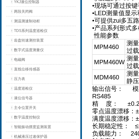
YKJ液位控制器
•现场可通过按
两段关闭阀
•LED测量值显
•可提供zui多
测温测速制动柜
•产品系列形式
TDS系列温度巡检仪
性能参数
齿盘转速测控装置
测量
MPM460
过载
数字式温度测量仪
测量
电磁阀
MPM460W
过载
直线位移传感器
测量
MDM460
压力表
静压
输出信号： 模拟量
温度巡检仪
RS485
液位信号器
精 度： ±0.2
主令位置开关
零点温度漂移：±0.0
数字温度控制仪
满度温度漂移：±0.0
长期稳定性： ≤±
智能振动摆度监测装置
负载能力： 240V/
机械液压过速保护器