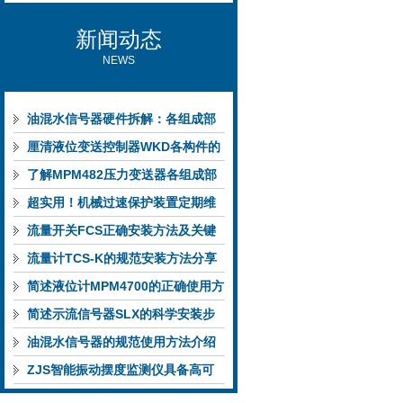
新闻动态
NEWS
油混水信号器硬件拆解：各组成部
件的功能特点与性能指标
厘清液位变送控制器WKD各构件的
功能特性稳定完成液位监测
了解MPM482压力变送器各组成部
件功能特点有助于提升选型合理性
超实用！机械过速保护装置定期维
护保养方法大汇总
流量开关FCS正确安装方法及关键
要点专业分享
流量计TCS-K的规范安装方法分享
简述液位计MPM4700的正确使用方
法
简述示流信号器SLX的科学安装步
骤
油混水信号器的规范使用方法介绍
ZJS智能振动摆度监测仪具备高可
靠性与自诊断能力