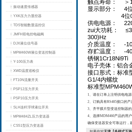
触点寿命： ＞10
振动速度传感器
显示部分： 4位0
4位0.36
YXK压力力显控器
供电电源： 220V
TDS智能数显温控仪
zui大功耗： 
JMFH双电控电磁阀
300)Hz
介质温度： -1
DJX液位信号器
存贮温度： -4
MPM460W液位变送控制器
锈钢1Cr18N
Y-100压力表
电子壳体：铝合
XWD温度巡检仪
接口形式：标准型M
G1/4内螺纹
FT10N流量开关
标准型MPM46
PSP12压力开关
1、请在订单上注明供电电源
PSP10压力开关
2、订购具有RS485接口
SLH连杆浮球液位开关
3、齐平膜片型变送控制器的测量
4、选择MDM460产品的
MPM484ZL压力变送器
确保变送器安全可靠运行，建
CS51型压力变送器
如果你对
天津【多样式五路