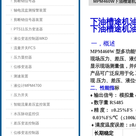
剪断销信号器
MPM460W下油槽途
轴电流监测报警装置
下油槽途机油
剪断销信号器装置
下油槽途机油
PTS11压力变送器
液位变送控制器WKD
一，概述
流量开关FCS
MPM460W 型多
压力显控器
现场压力、差压、液位
显示现场测量值，并
位移变送器
产品可广泛应用于化
测速装置
现 压力、差压、液
液位计MPM4700
二、性
能指
标
♦ 输出信号： 模拟量 4m
压力开关
数字量 RS485
♦
智能流量差压监控装置
精 度： ±0.25%
♦
水压脉动监控仪
0.03%FS/℃（≤100
差压变送控制器
♦ 满度温度误差：±0.03
位移变送控制器
长期稳定