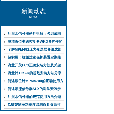
新闻动态
NEWS
油混水信号器硬件拆解：各组成部
件的功能特点与性能指标
厘清液位变送控制器WKD各构件的
功能特性稳定完成液位监测
了解MPM482压力变送器各组成部
件功能特点有助于提升选型合理性
超实用！机械过速保护装置定期维
护保养方法大汇总
流量开关FCS正确安装方法及关键
要点专业分享
流量计TCS-K的规范安装方法分享
简述液位计MPM4700的正确使用方
法
简述示流信号器SLX的科学安装步
骤
油混水信号器的规范使用方法介绍
ZJS智能振动摆度监测仪具备高可
靠性与自诊断能力