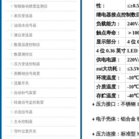
性：
≤±0.
智能振动摆度监测仪
继电器接点控制数目：
差压变送器
负载能力：
240
油混水信号器
触点寿命：
＞100
液位变送器
显示部分：
4 位
数显温度控制仪
4 位 0.36 英寸 
数显测控仪
供电电源：
220
压力变送控制器
zui大功耗：
≤3.5
剪断销信号装置
环境温度：
-10
流量开关
介质温度：
-10
自动补气装置
存贮温度：
-40
转速信号监控装置
♦ 压力接口：不锈钢 1C
示流信号器
♦ 电子壳体：铝合金
主令控制器
导叶位置开关
♦ 压力连接：标准型 M