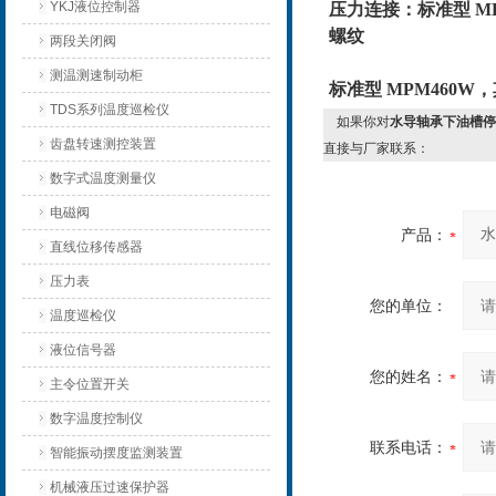
YKJ液位控制器
压力连接：标准型 MPM
螺纹
两段关闭阀
测温测速制动柜
标准型 MPM460W
TDS系列温度巡检仪
如果你对
水导轴承下油槽停机
齿盘转速测控装置
直接与厂家联系：
数字式温度测量仪
电磁阀
产品：
直线位移传感器
压力表
您的单位：
温度巡检仪
液位信号器
您的姓名：
主令位置开关
数字温度控制仪
联系电话：
智能振动摆度监测装置
机械液压过速保护器