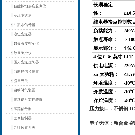
长期稳定
智能振动摆度监测仪
性：
≤±0.
差压变送器
继电器接点控制数目：
油混水信号器
负载能力：
240
液位变送器
触点寿命：
＞100
数显温度控制仪
显示部分：
4 位
数显测控仪
4 位 0.36 英寸 
压力变送控制器
供电电源：
220
剪断销信号装置
zui大功耗：
≤3.5
流量开关
环境温度：
-10
自动补气装置
介质温度：
-10
转速信号监控装置
存贮温度：
-40
压力接口：不锈钢 1Cr
示流信号器
主令控制器
电子壳体：铝合金 
导叶位置开关