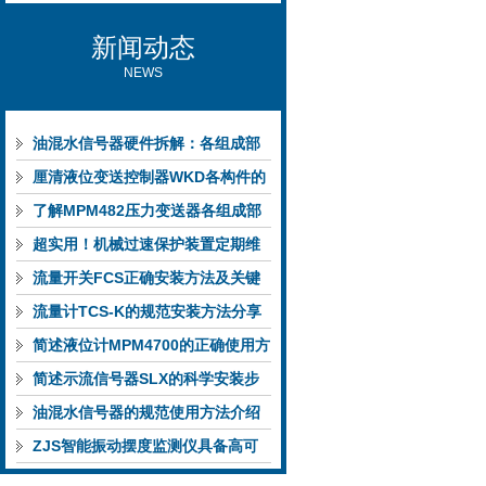
新闻动态
NEWS
油混水信号器硬件拆解：各组成部
件的功能特点与性能指标
厘清液位变送控制器WKD各构件的
功能特性稳定完成液位监测
了解MPM482压力变送器各组成部
件功能特点有助于提升选型合理性
超实用！机械过速保护装置定期维
护保养方法大汇总
流量开关FCS正确安装方法及关键
要点专业分享
流量计TCS-K的规范安装方法分享
简述液位计MPM4700的正确使用方
法
简述示流信号器SLX的科学安装步
骤
油混水信号器的规范使用方法介绍
ZJS智能振动摆度监测仪具备高可
靠性与自诊断能力