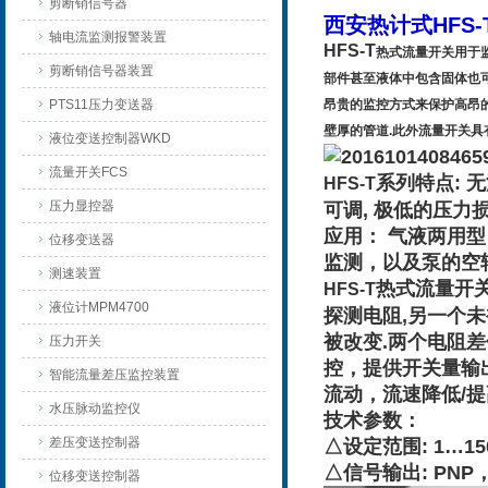
剪断销信号器
西安热计式HFS
轴电流监测报警装置
HFS-T
热式流量开关用于监
剪断销信号器装置
部件甚至液体中包含固体也
PTS11压力变送器
昂贵的监控方式来保护高昂
壁厚的管道.此外流量开关具
液位变送控制器WKD
流量开关FCS
系列特点: 
HFS-T
压力显控器
可调, 极低的压力
应用： 气液两用
位移变送器
监测，以及泵的空
测速装置
热式流量开
HFS-T
液位计MPM4700
探测电阻,另一个未
被改变.两个电阻
压力开关
控，提供开关量输
智能流量差压监控装置
流动，流速降低/提
水压脉动监控仪
技术参数：
差压变送控制器
△设定范围: 1…15
△信号输出: PN
位移变送控制器