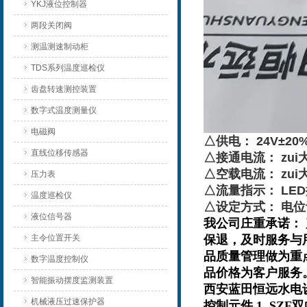
YKJ液位控制器
两段关闭阀
测温测速制动柜
TDS系列温度巡检仪
齿盘转速测控装置
数字式温度测量仪
电磁阀
△供电： 24V±20%
直线位移传感器
△接通电流： zui大
△空载电流： zui大
压力表
△流量指示： LE
温度巡检仪
△设定方式： 电
液位信号器
我公司庄重承诺：
主令位置开关
保退，及时服务与
品质量管理做为重
数字温度控制仪
品价格为客户服务
智能振动摆度监测装置
西安蓝田恒远水电
机械液压过速保护器
控制元件 1. SZF