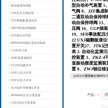
型自动补气装置 5、
振动速度传感器
气阀 8、JZF集成
YXK压力力显控器
二通双动自保持球阀 
TDS智能数显温控仪
动自保持球阀 13、
压阀 16、CGP插
JMFH双电控电磁阀
19、SFD事故配压
DJX液位信号器
22 UXJ磁翻板液
MPM460W液位变送控制器
置开关27、JTK
Y-100压力表
表 2. 自动化监测元
控装置 3、ZKZ-
XWD温度巡检仪
道振动摆度监测装置
FT10N流量开关
置 8、ZWJ轴位移
PSP12压力开关
如果你对
西安热计式HFS
PSP10压力开关
SLH连杆浮球液位开关
产品：
MPM484ZL压力变送器
CS51型压力变送器