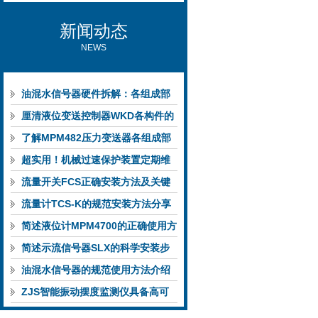
新闻动态
NEWS
油混水信号器硬件拆解：各组成部
件的功能特点与性能指标
厘清液位变送控制器WKD各构件的
功能特性稳定完成液位监测
了解MPM482压力变送器各组成部
件功能特点有助于提升选型合理性
超实用！机械过速保护装置定期维
护保养方法大汇总
流量开关FCS正确安装方法及关键
要点专业分享
流量计TCS-K的规范安装方法分享
简述液位计MPM4700的正确使用方
法
简述示流信号器SLX的科学安装步
骤
油混水信号器的规范使用方法介绍
ZJS智能振动摆度监测仪具备高可
靠性与自诊断能力