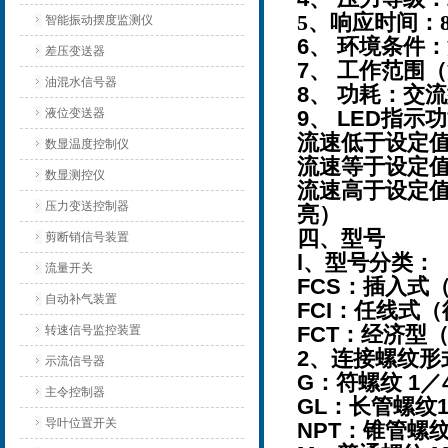
5
、
响应时间：
智能振动摆度监测仪
6、 环境条件：温
差压变送器
7、 工作范围（流速
油混水信号器
8、 功耗：交流
液位变送器
9、 LED指示
流速低于设定值
数显温度控制仪
流速等于设定值
数显测控仪
流速高于设定值
压力变送控制器
亮）
四、型号
剪断销信号装置
l、型号分类：
流量开关
FCS：插入式
自动补气装置
FCI：任线式
FCT：经济型
转速信号监控装置
2、连接螺纹形
示流信号器
G：符螺纹 1／
主令控制器
GL：长管螺纹1/
导叶位置开关
NPT：锥管螺纹1