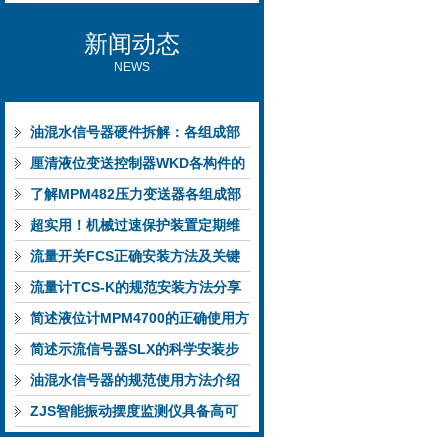
新闻动态
NEWS
油混水信号器硬件拆解：各组成部
件的功能特点与性能指标
厘清液位变送控制器WKD各构件的
功能特性稳定完成液位监测
了解MPM482压力变送器各组成部
件功能特点有助于提升选型合理性
超实用！机械过速保护装置定期维
护保养方法大汇总
流量开关FCS正确安装方法及关键
要点专业分享
流量计TCS-K的规范安装方法分享
简述液位计MPM4700的正确使用方
法
简述示流信号器SLX的科学安装步
骤
油混水信号器的规范使用方法介绍
ZJS智能振动摆度监测仪具备高可
靠性与自诊断能力