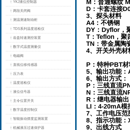
M：普通螺纹 M
YKJ液位控制器
D：卡套连接D0
两段关闭阀
3、探头材料
测温测速制动柜
A4：不锈钢
DY：Dyflo
TDS系列温度巡检仪
T：Teflon，
齿盘转速测控装置
TN：带金属陶
数字式温度测量仪
4、开关外壳材
电磁阀
P：特种PBT
直线位移传感器
5、输出功能：
压力表
6、输出方式：
温度巡检仪
P：三线直流P
N：三线直流N
液位信号器
R：继电器输出
主令位置开关
LI：4-20m
数字温度控制仪
7、工作电压范围
智能振动摆度监测装置
8、指示功能：
9、出线方式
机械液压过速保护器