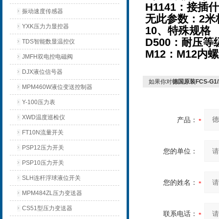
H1141：接插
振动速度传感器
无此参数：2米
YXK压力力显控器
10、特殊规格
D500：耐压等级
TDS智能数显温控仪
M12：M12内
JMFH双电控电磁阀
DJX液位信号器
如果你对
德国原装FCS-G1
MPM460W液位变送控制器
Y-100压力表
XWD温度巡检仪
产品：
FT10N流量开关
PSP12压力开关
您的单位：
PSP10压力开关
SLH连杆浮球液位开关
您的姓名：
MPM484ZL压力变送器
CS51型压力变送器
联系电话：