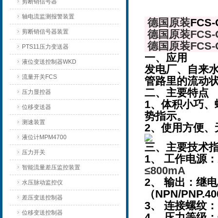
剪断销信号器
轴电流监测报警装置
德国原装
FCS
剪断销信号器装置
德国原装
FCS
德国原装
FCS
PTS11压力变送器
一、应用
液位变送控制器WKD
发电厂、自来水
流量开关FCS
管路里的流动
二、主要特点
压力显控器
1、体积小巧
位移变送器
势指示。
测速装置
2、使用方便
液位计MPM4700
三、主要技术
压力开关
1、 工作电源：AC
智能流量差压监控装置
≤800mA
2、 输出：继电
水压脉动监控仪
（NPN/PNP.4
差压变送控制器
3、 连接螺纹：
位移变送控制器
4、 压力等级：≤