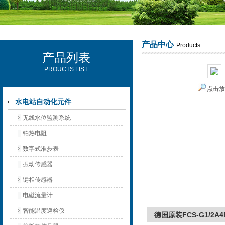
产品中心
Products
产品列表
西安可雷可水电设备有限公司
PROUCTS LIST
点击
水电站自动化元件
无线水位监测系统
铂热电阻
数字式准步表
振动传感器
键相传感器
电磁流量计
智能温度巡检仪
德国原装FCS-G1/2A