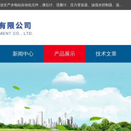
业生产
水电站自动化元件，液位计、流量计、压力变送器、油混水控制器、温度传感器、电磁阀球阀蝶阀、测速装置、位移变送器、油冷却器、自动补气装置、机械过速保护装置、排水控制柜、压油装置控制系统、液位集中控制系统、水力量测控制系统、水轮发电机组监测系统、电容式液位开关、压力表、测温制动柜、蝴蝶阀球阀控制柜 |
新闻中心
产品展示
技术文章