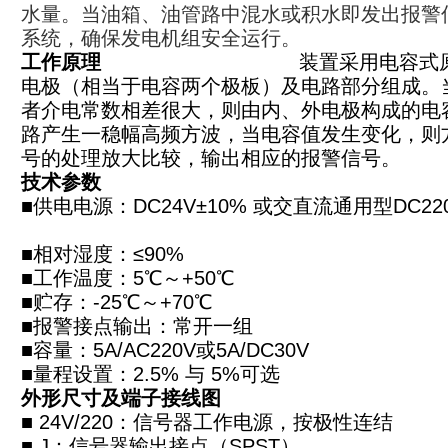
水量。当油箱、油管路中混水或积水即发出报警
系统，确保发电机组安全运行。
工作原理
装置采用电容式
电极（相当于电容两个极板）及电路部分组成。
者介电常数相差很大，则由内、外电极构成的电
路产生一稳幅高频方波，当电容值发生变化，则
号的处理放大比较，输出相应的报警信号。
技术参数
■供电电源：DC24V±10% 或交直流通用型DC22
■相对湿度：≤90%
■工作温度：5℃～+50℃
■贮存：-25℃～+70℃
■报警接点输出：常开一组
■容量：5A/AC220V或5A/DC30V
■量程设置：2.5% 与 5%可选
外形尺寸及端子接线图
■ 24V/220：信号器工作电源，按极性连结
■ J：信号器输出接点（SPST）