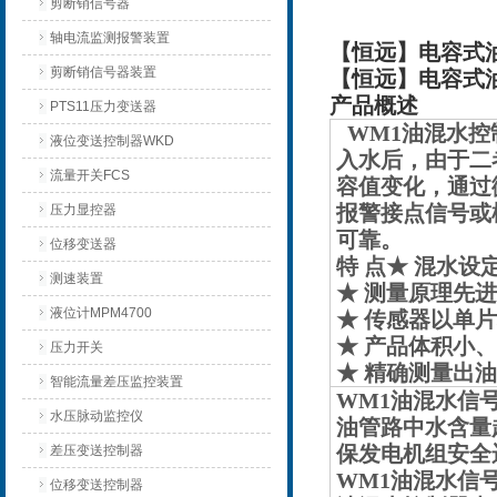
剪断销信号器
轴电流监测报警装置
【恒远】电容式
剪断销信号器装置
【恒远】电容式
产品概述
PTS11压力变送器
WM1油混水控
液位变送控制器WKD
入水后，由于二
流量开关FCS
容值变化，通过
报警接点信号或
压力显控器
可靠。
位移变送器
特 点★ 混水
测速装置
★ 测量原理先
液位计MPM4700
★ 传感器以单
★ 产品体积小
压力开关
★ 精确测量出
智能流量差压监控装置
WM1油混水信
水压脉动监控仪
油管路中水含量
保发电机组安全
差压变送控制器
WM1油混水信
位移变送控制器