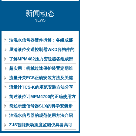
新闻动态
NEWS
油混水信号器硬件拆解：各组成部
件的功能特点与性能指标
厘清液位变送控制器WKD各构件的
功能特性稳定完成液位监测
了解MPM482压力变送器各组成部
件功能特点有助于提升选型合理性
超实用！机械过速保护装置定期维
护保养方法大汇总
流量开关FCS正确安装方法及关键
要点专业分享
流量计TCS-K的规范安装方法分享
简述液位计MPM4700的正确使用方
法
简述示流信号器SLX的科学安装步
骤
油混水信号器的规范使用方法介绍
ZJS智能振动摆度监测仪具备高可
靠性与自诊断能力