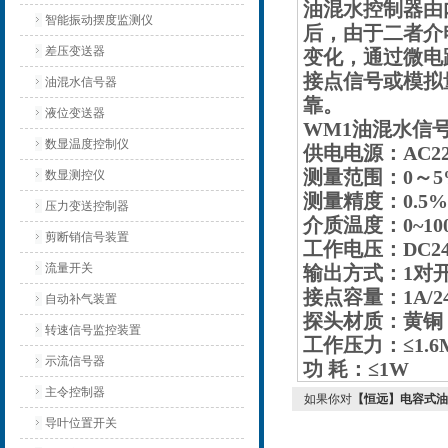
油混水控制器由
智能振动摆度监测仪
后，由于二者介
差压变送器
变化，通过微电
接点信号或模拟
油混水信号器
靠。
液位变送器
WM1油混水信
数显温度控制仪
供电电源：AC220
测量范围：0～5
数显测控仪
测量精度：0.5%
压力变送控制器
介质温度：0~10
剪断销信号装置
工作电压：DC24V/
流量开关
输出方式：1对
接点容量：1A/24
自动补气装置
探头材质：黄铜
转速信号监控装置
工作压力：≤1.6
示流信号器
功 耗：≤1W
主令控制器
如果你对
【恒远】电容式油
导叶位置开关