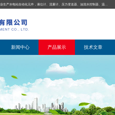
业生产
水电站自动化元件，液位计、流量计、压力变送器、油混水控制器、温度传感器、电磁阀球阀蝶阀、测速装置、位移变送器、油冷却器、自动补气装置、机械过速保护装置、排水控制柜、压油装置控制系统、液位集中控制系统、水力量测控制系统、水轮发电机组监测系统、电容式液位开关、压力表、测温制动柜、蝴蝶阀球阀控制柜 |
新闻中心
产品展示
技术文章