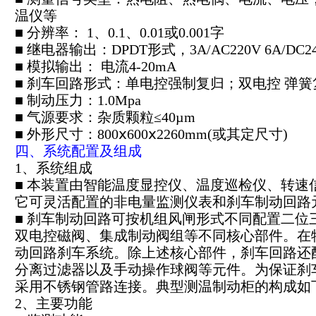
温仪等
■ 分辨率： 1、0.1、0.01或0.001字
■ 继电器输出：DPDT形式，3A/AC220V 6A/DC2
■ 模拟输出： 电流4-20mA
■ 刹车回路形式：单电控强制复归；双电控 弹簧
■ 制动压力：1.0Mpa
■ 气源要求：杂质颗粒≤40µm
■
外形尺寸：800ⅹ600ⅹ2260mm(或其定尺寸)
四、系统配置及组成
1、系统组成
■ 本装置由智能温度显控仪、温度巡检仪、转速
它可灵活配置的非电量监测仪表和刹车制动回路
■ 刹车制动回路可按机组风闸形式不同配置二位
双电控磁阀、集成制动阀组等不同核心部件。在
动回路刹车系统。除上述核心部件，刹车回路还
分离过滤器以及手动操作球阀等元件。为保证刹
采用不锈钢管路连接。典型测温制动柜的构成如
2、主要功能