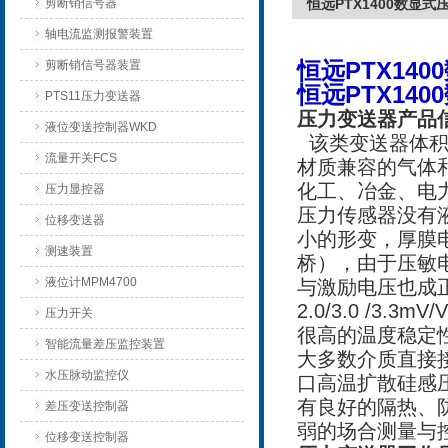
剪断销信号器
恒远PTX1400数显
轴电流监测报警装置
恒远PTX14
剪断销信号器装置
恒远PTX14
PTS11压力变送器
压力变送器产品
液位变送控制器WKD
该类变送器体积
流量开关FCS
材质兼容的气体
化工、冶金、电
压力显控器
压力传感器没有
位移变送器
小的形变，厚膜
测速装置
桥），由于压敏
液位计MPM4700
与激励电压也成
2.0/3.0 /
压力开关
很高的温度稳定性
智能流量差压监控装置
大多数介质直接接
水压脉动监控仪
口高温扩散硅感
有良好的隔热、
差压变送控制器
弱的场合测量与
位移变送控制器