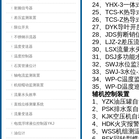
24
、YHX-3一
射频信号器
25
、TCS-K热
差压监测装置
26
、TCS-Z热
27
、DYK导叶开
限位开关
28
、JDS剪断
不锈钢示流器
29
、LJZ-2差
温度变送器
30
、LSX流量
31
、DSJ多功
温度控制器
32
、SWJ水位监
石英管液位计
33
、SWJ-3水
轴电流监测装置
34
、WP-C温度
机组蠕动监测装置
35
、WP-D温度
辅机控制装置
流量水头效率
1
、YZK油压罐
直线位移测量系统
2
、PSK排水泵
流量变送器
3
、KJK空压机
4
、HDK火灾报
电缆浮球液位控制器YKJ
5
、WSS机组测
油位计
6
、BFK回转型