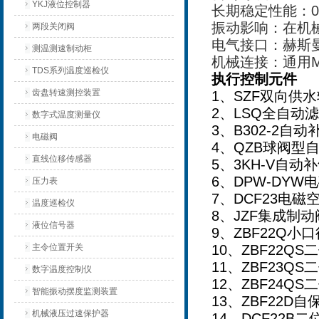
YKJ液位控制器
长期稳定性能：0.
振动影响：在机械振
两段关闭阀
电气接口：赫斯
测温测速制动柜
机械连接：通用M
TDS系列温度巡检仪
执行控制元件
齿盘转速测控装置
1
、SZF双向供
2
、LSQ全自动
数字式温度测量仪
3
、B302-2自动
电磁阀
4
、QZB球阀型
直线位移传感器
5
、3KH-V自动
6
、DPW-DYW
压力表
7
、DCF23电磁
温度巡检仪
8
、JZF集成制动
液位信号器
9
、ZBF22Q
主令位置开关
10
、ZBF22Q
11
、ZBF23Q
数字温度控制仪
12
、ZBF24Q
智能振动摆度监测装置
13
、ZBF22D自
机械液压过速保护器
14
、DCF22B