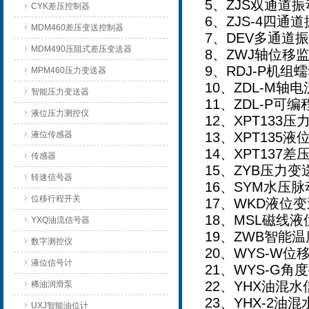
5
、ZJS双通道
CYK差压控制器
6
、ZJS-4四通
MDM460差压变送控制器
7
、DEV多通道
MDM490压阻式差压变送器
8
、ZWJ轴位移
9
、RDJ-P机组
MPM460压力变送器
10
、ZDL-M轴
智能压力变送器
11
、ZDL-P可
液位压力测控仪
12
、XPT133压
液位传感器
13
、XPT135液
14
、XPT137差
传感器
15
、ZYB压力变
转速信号器
16
、SYM水压
位移行程开关
17
、WKD液位
18
、MSL磁线
YXQ油流信号器
19
、ZWB智能
数字测控仪
20
、WYS-W位
液位信号计
21
、WYS-G角
22
、YHX油混
稀油润滑泵
23
、YHX-2油
UXJ智能油位计