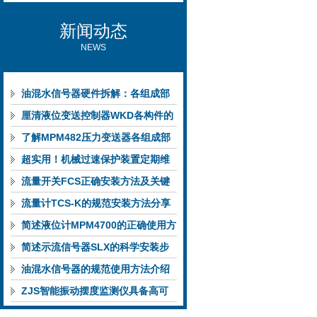
新闻动态
NEWS
油混水信号器硬件拆解：各组成部
件的功能特点与性能指标
厘清液位变送控制器WKD各构件的
功能特性稳定完成液位监测
了解MPM482压力变送器各组成部
件功能特点有助于提升选型合理性
超实用！机械过速保护装置定期维
护保养方法大汇总
流量开关FCS正确安装方法及关键
要点专业分享
流量计TCS-K的规范安装方法分享
简述液位计MPM4700的正确使用方
法
简述示流信号器SLX的科学安装步
骤
油混水信号器的规范使用方法介绍
ZJS智能振动摆度监测仪具备高可
靠性与自诊断能力