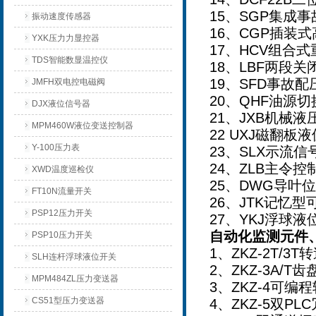
15
、SGP集成事
振动速度传感器
16
、CGP插装
YXK压力力显控器
17
、HCV组合式
TDS智能数显温控仪
18
、LBF两段关
19
、SFD事故
JMFH双电控电磁阀
20
、QHF油源切
DJX液位信号器
21
、JXB机械液
MPM460W液位变送控制器
22 UXJ
磁翻板液
Y-100压力表
23
、SLX示流信
24
、ZLB主令控
XWD温度巡检仪
25
、DWG导叶
FT10N流量开关
26
、JTK记忆型
PSP12压力开关
27
、YKJ浮球液
自动化监测元件
PSP10压力开关
1
、ZKZ-2T/3
SLH连杆浮球液位开关
2
、ZKZ-3A/
MPM484ZL压力变送器
3
、ZKZ-4可编
CS51型压力变送器
4
、ZKZ-5双P