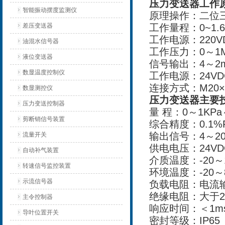
压力变送器工作
智能振动摆度监测仪
原理操作：二位
差压变送器
工作量程：0~1.6
工作电源：220VD
油混水信号器
工作压力：0～1M
液位变送器
信号输出：4～2
数显温度控制仪
工作电源：24VD
连接方式：M20×
数显测控仪
压力变送器主要
压力变送控制器
量 程：0～1KPa～
剪断销信号装置
综合精度：0.1%F
输出信号：4～20
流量开关
供电电压：24VDC
自动补气装置
介质温度：-20～1
转速信号监控装置
环境温度：-20～
示流信号器
负载电阻：电流输
绝缘电阻：大于200
主令控制器
响应时间：＜1m
导叶位置开关
密封等级：IP65