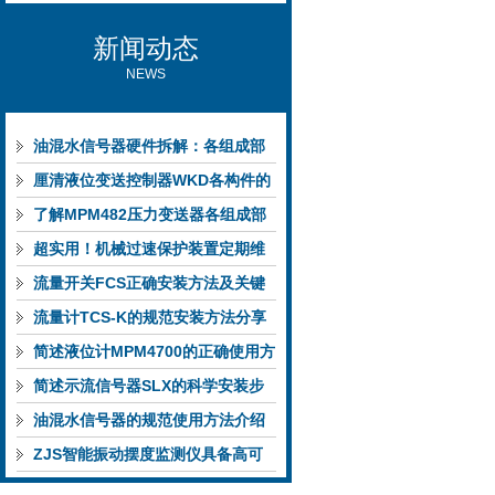
新闻动态
NEWS
油混水信号器硬件拆解：各组成部
件的功能特点与性能指标
厘清液位变送控制器WKD各构件的
功能特性稳定完成液位监测
了解MPM482压力变送器各组成部
件功能特点有助于提升选型合理性
超实用！机械过速保护装置定期维
护保养方法大汇总
流量开关FCS正确安装方法及关键
要点专业分享
流量计TCS-K的规范安装方法分享
简述液位计MPM4700的正确使用方
法
简述示流信号器SLX的科学安装步
骤
油混水信号器的规范使用方法介绍
ZJS智能振动摆度监测仪具备高可
靠性与自诊断能力