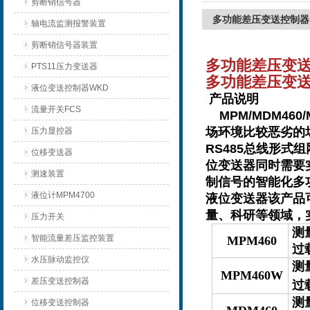
剪断销信号器
多功能差压变送控制器
轴电流监测报警装置
剪断销信号器装置
多功能差压变送
PTS11压力变送器
多功能差压变送
液位变送控制器WKD
产品说明
流量开关FCS
MPM/MDM46
场环境比较恶劣的
压力显控器
RS485总线形式组
位移变送器
位变送器同时需要
测速装置
制信号的智能化多功能
液位计MPM4700
液位变送器该产品
量、科研等领域，
压力开关
测量
智能流量差压监控装置
MPM460
过
水压脉动监控仪
测
MPM460W
差压变送控制器
过
测
位移变送控制器