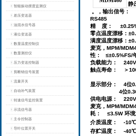
MDM460
静
智能振动摆度监测仪
。，
输出信号： 模
差压变送器
RS485
油混水信号器
精 度： ±0.25
零点温度漂移：±0.03
液位变送器
满度温度漂移：±0.03
数显温度控制仪
麦克，MPM/MDM
数显测控仪
性： ≤±0.5%F
负载能力： 240V/3
压力变送控制器
触点寿命： ＞100
剪断销信号装置
流量开关
显示部分： 4位0.
自动补气装置
4位0.36英
供电电源： 220VA
转速信号监控装置
麦克，MPM/MDM
示流信号器
耗： ≤3.5W 
主令控制器
介质温度： -10
导叶位置开关
存贮温度： -40