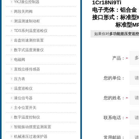
1Cr18Ni9T
YKJ液位控制器
电子壳体：
两段关闭阀
接口形式：标准型MP
测温测速制动柜
标准型MPM46
TDS系列温度巡检仪
如果你对
多功能差压变送控
齿盘转速测控装置
数字式温度测量仪
产品：
电磁阀
直线位移传感器
您的单位：
压力表
温度巡检仪
您的姓名：
液位信号器
主令位置开关
数字温度控制仪
联系电话：
智能振动摆度监测装置
机械液压过速保护器
常用邮箱：