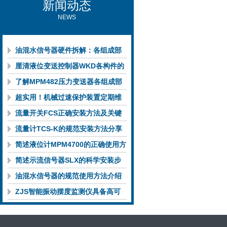
新闻动态
NEWS
油混水信号器硬件拆解：各组成部
件的功能特点与性能指标
厘清液位变送控制器WKD各构件的
功能特性稳定完成液位监测
了解MPM482压力变送器各组成部
件功能特点有助于提升选型合理性
超实用！机械过速保护装置定期维
护保养方法大汇总
流量开关FCS正确安装方法及关键
要点专业分享
流量计TCS-K的规范安装方法分享
简述液位计MPM4700的正确使用方
法
简述示流信号器SLX的科学安装步
骤
油混水信号器的规范使用方法介绍
ZJS智能振动摆度监测仪具备高可
靠性与自诊断能力