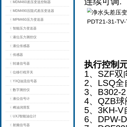
连续可调.
MDM460差压变送控制器
MDM490压阻式差压变送器
MPM460压力变送器
智能压力变送器
液位压力测控仪
液位传感器
传感器
执行控制
转速信号器
1
、SZF
位移行程开关
2
、LSQ
YXQ油流信号器
3
、B302
数字测控仪
4
、QZB
液位信号计
5
、3KH-
稀油润滑泵
UXJ智能油位计
6
、DPW-
射频信号器