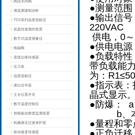
两段关闭阀
●测量范围：
测温测速制动柜
●输出信号
TDS系列温度巡检仪
220V
AC
齿盘转速测控装置
供电，0～1
数字式温度测量仪
●供电电源：
电磁阀
●负载特
直线位移传感器
带负载能
压力表
为：R1≤50
温度巡检仪
●指示表：
液位信号器
晶式显示
主令位置开关
●防爆： 
数字温度控制仪
b、本质
智能振动摆度监测装置
●量程和零
机械液压过速保护器
●正负迁
振动速度传感器