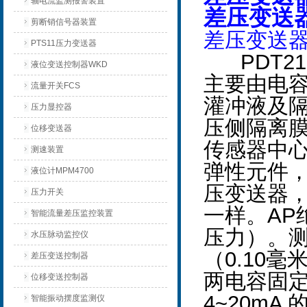
轴电流监测报警装置
差压变送器P
剪断销信号器装置
差压变送
PTS11压力变送器
PDT21-
液位变送控制器WKD
主要由电
流量开关FCS
灌冲液及
压力显控器
压侧隔离膜
位移变送器
传感器中
测速装置
弹性元件
液位计MPM4700
压变送器
压力开关
一样。AP
智能流量差压监控装置
压力）。测
水压脉动监控仪
（0.10
差压变送控制器
两电容固
位移变送控制器
4~20m
智能振动摆度监测仪