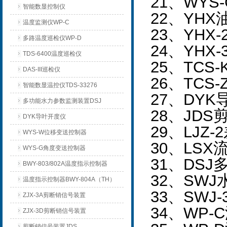
21
、WYS
智能数显控制仪
22
、YHX
温度监测仪WP-C
23
、YHX
多路温度巡检仪WP-D
24
、YHX
TDS-6400温度巡检仪
25
、TCS
DAS-III巡检仪
26
、TCS
智能数显温控仪TDS-33276
27
、DYK
多功能水力参数监测装置DSJ
28
、JDS
DYK导叶开度仪
29
、LJZ
WYS-W位移变送控制器
30
、LSX
WYS-G角度变送控制器
31
、DS
BWY-803/802A温度指示控制器
32
、SWJ
温度指示控制器BWY-804A（TH）
33
、SWJ
ZJX-3A剪断销信号装置
34
、WP-
ZJX-3D剪断销信号装置
剪断销信号装置JDS