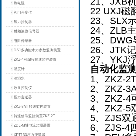
21
、JXB
热电阻
22 UXJ
磁
阀门开度仪
23
、SLX
压力控制器
24
、ZLB
射频液位信号器
25
、DWG
电阻传感器
26
、JTK
DSJ多功能水力参数监测装置
27
、YKJ
ZKZ-4可编程转速监控装置
自动化监
温度计
1
、ZKZ-
油混水
2
、ZKZ-
数显控制仪
3
、ZKZ-
压力变送器
4
、ZKZ-
ZKZ-3/3T转速监控装置
5
、ZJS
转速信号监控装置ZKZ-2T
6
、ZJS-
ZDL-M轴电流监测装置
XPT133压力变送器