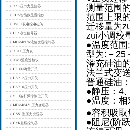
测量范围
YXK压力力显控器
范围上限的1
TDS智能数显温控仪
迁移量为z
JMFH双电控电磁阀
zui小调校
DJX液位信号器
●温度范围
MPM460W液位变送控制器
Y-100压力表
型为:－25
XWD温度巡检仪
灌充硅油的
FT10N流量开关
法兰式变送
PSP12压力开关
普通硅油：－
PSP10压力开关
●静压：4、
SLH连杆浮球液位开关
●温度：相
MPM484ZL压力变送器
●容积吸取量
CS51型压力变送器
●阻尼(阶跃
CYK差压控制器