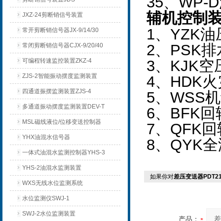
35
、WP-
辅机控制
JXZ-24剪断销信号装置
1
、YZK
常开剪断销信号器JX-9/14/30
2
、PSK
常闭剪断销信号器CJX-9/20/40
可编程转速监控装置ZKZ-4
3
、KJK
ZJS-2智能振动摆度监测装置
4
、HDK
四通道振摆监测装置ZJS-4
5
、WSS
多通道振动摆度监测装置DEV-T
6
、BFK
MSL磁线液位/位移变送控制器
7
、QFK
YHX油混水信号器
8
、QYK
一体式油混水监测控制器YHS-3
YHS-2油混水监测装置
如果你对
差压变送器PDT21-
WXS无线水位监测系统
水位监测仪SWJ-1
SWJ-2水位监测装置
产品：