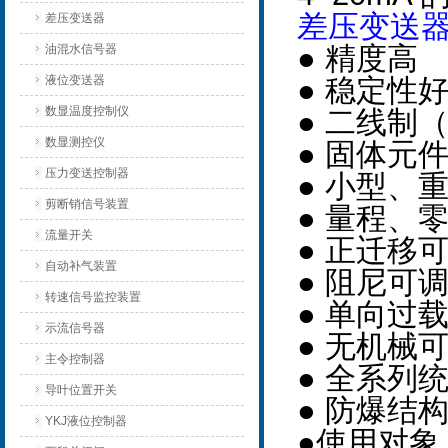
差压变送
差压变送器
● 精度高
油混水信号器
液位变送器
● 稳定性
数显温度控制仪
● 二线制
数显测控仪
● 固体元
压力变送控制器
● 小型、
剪断销信号装置
● 量程、
流量开关
● 正迁移可
自动补气装置
● 阻尼可
转速信号监控装置
● 单向过
示流信号器
● 无机械
主令控制器
● 全系列
导叶位置开关
● 防爆结
YKJ液位控制器
●使用对象