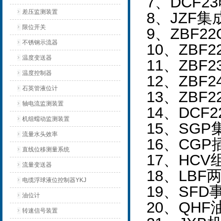
7
、DCF2
差压监测装置
8
、JZF
限位开关
9
、ZBF
不锈钢示流器
10
、ZBF
温度变送器
11
、ZBF
温度控制器
12
、ZBF
石英管液位计
13
、ZBF
轴电流监测装置
14
、DCF
机组蠕动监测装置
15
、SGP
流量水头效率
16
、CGP
直线位移测量系统
17
、HCV
流量变送器
18
、LBF
电缆浮球液位控制器YKJ
19
、SFD
油位计
20
、QHF
转速信号装置