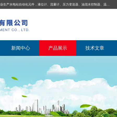
业生产
水电站自动化元件，液位计、流量计、压力变送器、油混水控制器、温度传感器、电磁阀球阀蝶阀、测速装置、位移变送器、油冷却器、自动补气装置、机械过速保护装置、排水控制柜、压油装置控制系统、液位集中控制系统、水力量测控制系统、水轮发电机组监测系统、电容式液位开关、压力表、测温制动柜、蝴蝶阀球阀控制柜 |
新闻中心
产品展示
技术文章