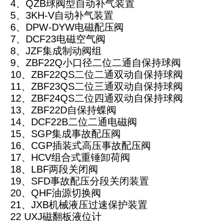
4
、QZB球阀型自动补气装置
5
、3KH-V自动补气装置
6
、DPW-DYW电磁配压阀
7
、DCF23电磁空气阀
8
、JZF集成制动阀组
9
、ZBF22Q小口径二位二通自保持球阀
10
、ZBF22QS二位二通双动自保持球阀
11
、ZBF23QS二位三通双动自保持球阀
12
、ZBF24QS二位四通双动自保持球阀
13
、ZBF22D自保持蝶阀
14
、DCF22B二位二通电磁阀
15
、SGP集成事故配压阀
16
、CGP插装式高压事故配压阀
17
、HCV组合式重锤卸荷阀
18
、LBF两段关闭阀
19
、SFD事故配压分段关闭装置
20
、QHF油源切换阀
21
、JXB机械液压过速保护装置
22 UXJ
磁翻板液位计