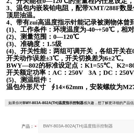
2、开关能在0—120℃的全量程内任意设定
3、温包内嵌装铂电阻，配带XMT/288F
顶层油温。
4、带有zui高温度指示针能记录被测物体曾到
(1)、工作条件：环境温度为-40~+50℃，相
(2)、测量范围：0—120℃
(3)、准确度：1.5级
(4)、开关性能：两组可调开关，各组开关在
开关动作误差±3℃，开关切换差为6±2℃。
BWY—802的标准设定点：K1=55℃、K2=8
开关额定功率：AC：250V 3A；DC：250V 
(5)、测温组件：
温包外形尺寸 ∮14×62mm，安装螺纹为M27
如果你对
BWY-803A-802A(TH)温度指示控制器
感兴趣，想了解更详细的产品信
产品：