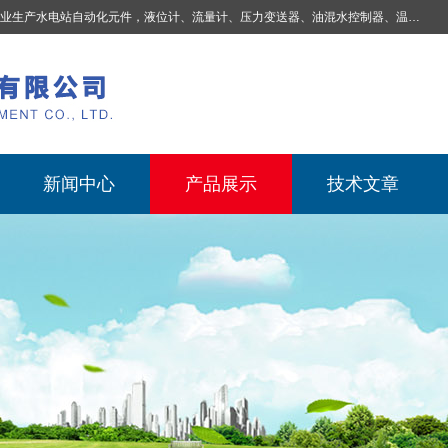
业生产
水电站自动化元件，液位计、流量计、压力变送器、油混水控制器、温度传感器、电磁阀球阀蝶阀、测速装置、位移变送器、油冷却器、自动补气装置、机械过速保护装置、排水控制柜、压油装置控制系统、液位集中控制系统、水力量测控制系统、水轮发电机组监测系统、电容式液位开关、压力表、测温制动柜、蝴蝶阀球阀控制柜 |
新闻中心
产品展示
技术文章