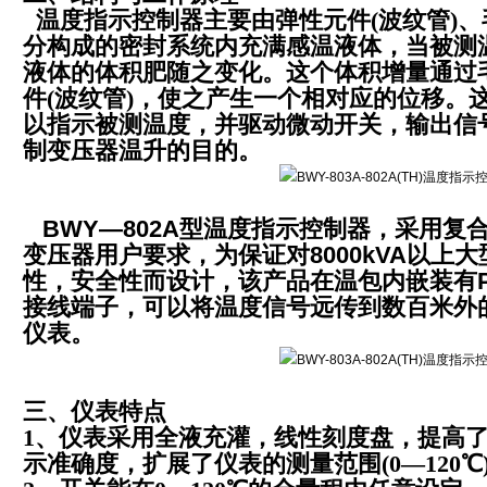
温度指示控制器主要由弹性元件(波纹管)
分构成的密封系统内充满感温液体，当被测
液体的体积肥随之变化。这个体积增量通过
件(波纹管)，使之产生一个相对应的位移。
以指示被测温度，并驱动微动开关，输出信
制变压器温升的目的。
BWY—802A型温度指示控制器，采用复
变压器用户要求，为保证对8000kVA以上
性，安全性而设计，该产品在温包内嵌装有P
接线端子，可以将温度信号远传到数百米外的X
仪表。
三、仪表特点
1、仪表采用全液充灌，线性刻度盘，提高
示准确度，扩展了仪表的测量范围(0—120℃