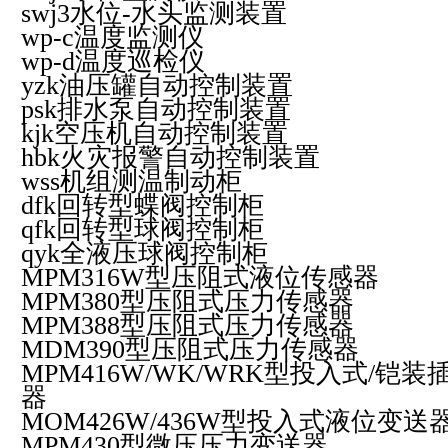
swj3
水位
-
水头监测装置
wp-c
温度监测仪
wp-d
温度巡检仪
yzk
油压罐自动控制装置
psk
排水泵自动控制装置
kjk
空压机自动控制装置
hbk
火灾报警自动控制装置
wss
机组测温制动柜
dfk
回转型蝶阀控制柜
qfk
回转型球阀控制柜
qyk
全液压球阀控制柜
MPM316W
型压阻式液位传感器
MPM380
型压阻式压力传感器
MPM388
型压阻式压力传感器
MDM390
型压阻式压力传感器
MPM416W/WK/WRK
型投入式
/
铠装
器
MOM426W/436W
型投入式液位变送
MPM430
型微压压力变送器