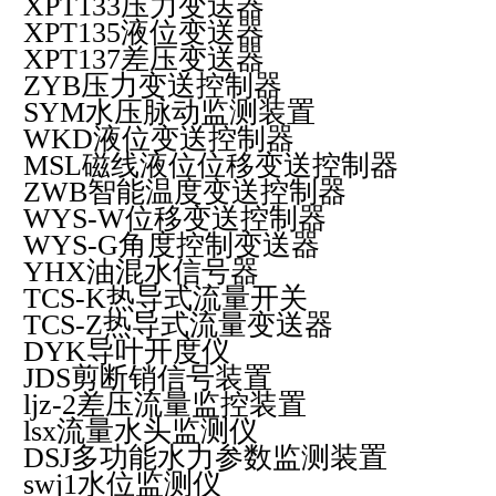
XPT133
压力变送器
XPT135
液位变送器
XPT137
差压变送器
ZYB
压力变送控制器
SYM
水压脉动监测装置
WKD
液位变送控制器
MSL
磁线液位位移变送控制器
ZWB
智能温度变送控制器
WYS-W
位移变送控制器
WYS-G
角度控制变送器
YHX
油混水信号器
TCS-K
热导式流量开关
TCS-Z
热导式流量变送器
DYK
导叶开度仪
JDS
剪断销信号装置
ljz-2
差压流量监控装置
lsx
流量水头监测仪
DSJ
多功能水力参数监测装置
swj1
水位监测仪