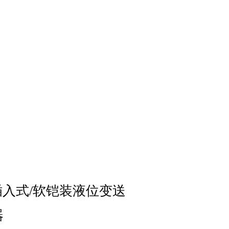
插入式
/
软铠装液位变送
器