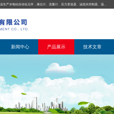
业生产
水电站自动化元件，液位计、流量计、压力变送器、油混水控制器、温度传感器、电磁阀球阀蝶阀、测速装置、位移变送器、油冷却器、自动补气装置、机械过速保护装置、排水控制柜、压油装置控制系统、液位集中控制系统、水力量测控制系统、水轮发电机组监测系统、电容式液位开关、压力表、测温制动柜、蝴蝶阀球阀控制柜 |
新闻中心
产品展示
技术文章