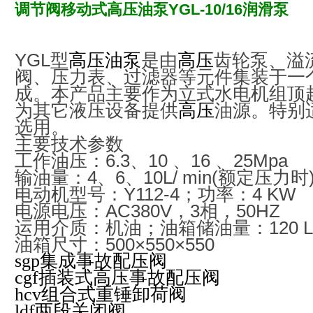
调节阀移动式高压油泵YGL-10/16润滑泵
YGL型
高压油泵
是由
高压
齿轮泵、溢
阀、压力表、过滤器等元件集
装于一
成。本产品主要作为立式水电机组顶
为其它液压设备提供
高压
油源。特别
选用。
主要技术参数
工作油压：6.3、10 、16 、25Mpa
输油量：4、6、10L/ min(额定压力时
电动机型号：Y112-4；功率：4 KW
电源电压：AC380V，3相，50HZ
运用介质：机油；油箱储油量：120 L
油箱尺寸：500×550×550
sgp
集成事故配压阀
cgf
插装式高压事故配压阀
hcv
组合式重锤卸荷阀
ldf
两段关闭阀