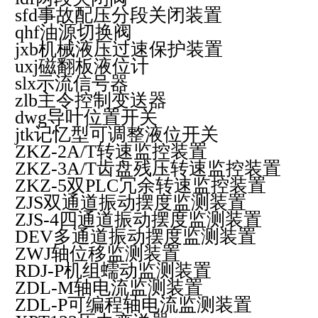
sfd
事故配压分段关闭装置
qhf
油源切换阀
jxb
机械液压过速保护装置
uxj
磁翻板液位计
slx
示流信号器
zlb
主令控制变送器
dwg
导叶位置开关
jtk
记忆型可调整液位开关
ZKZ-2A/T
转速监控装置
ZKZ-3A/T
齿盘残压转速监控装置
ZKZ-5
双
PLC
冗余转速监控装置
ZJS
双通道振动摆度监测装置
ZJS-4
四通道振动摆度监测装置
DEV
多通道振动摆度监测装置
ZWJ
轴位移监测装置
RDJ-P
机组蠕动监测装置
ZDL-M
轴电流监测装置
ZDL-P
可编程轴电流监测装置