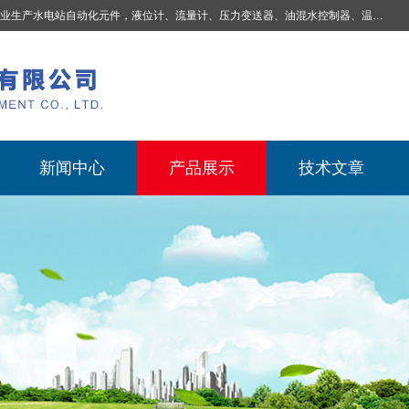
业生产
水电站自动化元件，液位计、流量计、压力变送器、油混水控制器、温度传感器、电磁阀球阀蝶阀、测速装置、位移变送器、油冷却器、自动补气装置、机械过速保护装置、排水控制柜、压油装置控制系统、液位集中控制系统、水力量测控制系统、水轮发电机组监测系统、电容式液位开关、压力表、测温制动柜、蝴蝶阀球阀控制柜 |
新闻中心
产品展示
技术文章