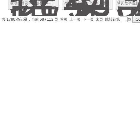
越限报警及事故停机WP-C
WP-C温度显控仪模拟量和
轴瓦数字温控仪
智能温度监测仪
开关接点输出
02-09-H
共 1780 条记录，当前 68 / 112 页
首页
上一页
下一页
末页
跳转到第
页