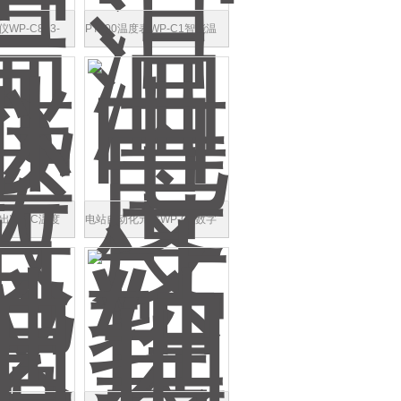
WP-C803-
PT100温度表WP-C1智能温
H（XAHY）
度监测仪销货清单
出WP-C温度
电站自动化元件WP-C1数字
测仪
温控仪测量范围