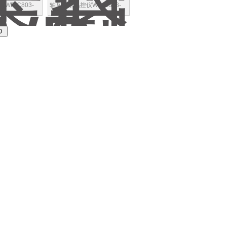
WP-C803-
轴瓦数字温控仪WP-C803-
H智能数字温控仪
02-09-HH先进技术、适用
性强