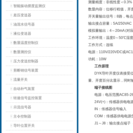
测量精度：非线性度＜0.3%
智能振动摆度监测仪
数显内容：位移行程值，开
差压变送器
开关量输出信号：8路，每
输出接点容量：5A/250VAC，
油混水信号器
模拟量输出：4～20mA (对应
液位变送器
工作环境：温度0～50℃湿度
数显温度控制仪
工作方式：连续
数显测控仪
电源：110V/220VDC或AC11
功耗：10W
压力变送控制器
工作原理
剪断销信号装置
DYK导叶开度仪表接受位移
流量开关
量、开度百分比显示，同时
端子接线图
自动补气装置
电源：电压范围AC85-265V/
转速信号监控装置
24V(+)：传感器供电电
示流信号器
IN：传感器信号输入
COM：传感器供电电源负
主令控制器
J1～J8：输出接点端子（
导叶位置开关