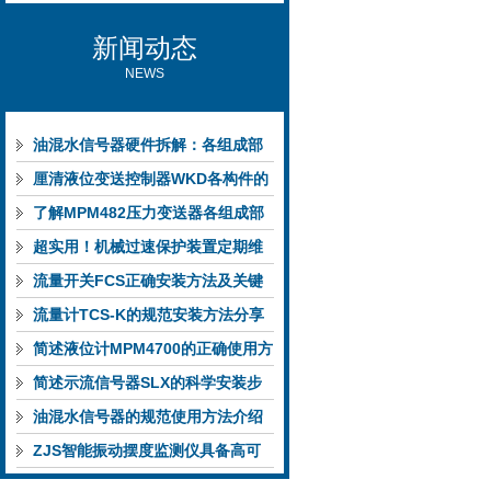
新闻动态
NEWS
油混水信号器硬件拆解：各组成部
件的功能特点与性能指标
厘清液位变送控制器WKD各构件的
功能特性稳定完成液位监测
了解MPM482压力变送器各组成部
件功能特点有助于提升选型合理性
超实用！机械过速保护装置定期维
护保养方法大汇总
流量开关FCS正确安装方法及关键
要点专业分享
流量计TCS-K的规范安装方法分享
简述液位计MPM4700的正确使用方
法
简述示流信号器SLX的科学安装步
骤
油混水信号器的规范使用方法介绍
ZJS智能振动摆度监测仪具备高可
靠性与自诊断能力