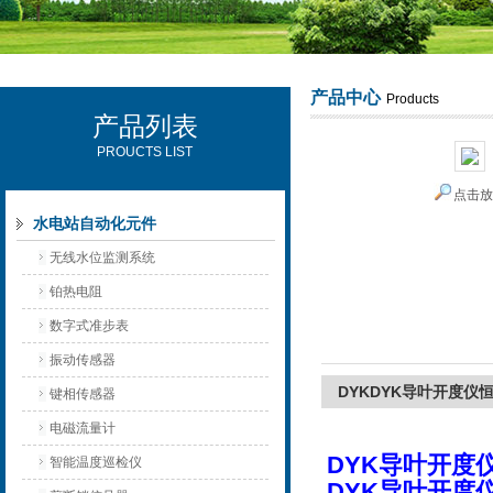
产品中心
Products
产品列表
西安可雷可水电设备有限公司
PROUCTS LIST
点击
水电站自动化元件
无线水位监测系统
铂热电阻
数字式准步表
振动传感器
DYKDYK导叶开度仪
键相传感器
电磁流量计
DYK导叶开度
智能温度巡检仪
DYK导叶开度