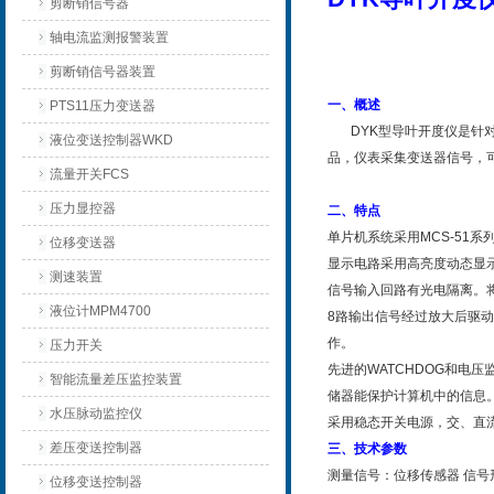
剪断销信号器
轴电流监测报警装置
剪断销信号器装置
一、概述
PTS11压力变送器
DYK型导叶开度仪是针对
液位变送控制器WKD
品，仪表采集变送器信号，
流量开关FCS
压力显控器
二、特点
单片机系统采用MCS-51系
位移变送器
显示电路采用高亮度动态显
测速装置
信号输入回路有光电隔离。
液位计MPM4700
8路输出信号经过放大后驱
作。
压力开关
先进的WATCHDOG和电
智能流量差压监控装置
储器能保护计算机中的信息
水压脉动监控仪
采用稳态开关电源，交、直
差压变送控制器
三、技术参数
测量信号：位移传感器 信号形
位移变送控制器